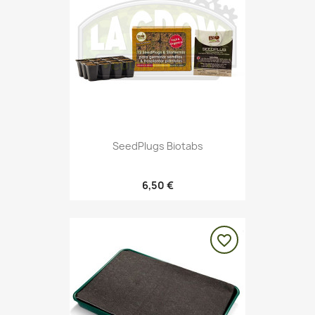
SeedPlugs Biotabs
6,50 €
favorite_border