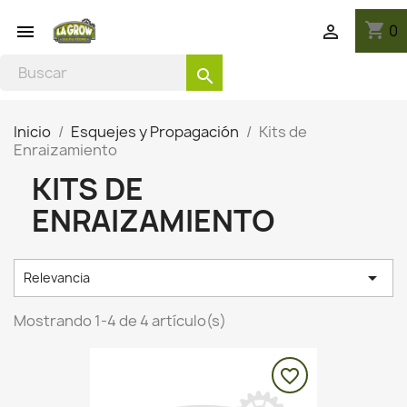
shopping_cart
0


search
Inicio
Esquejes y Propagación
Kits de
Enraizamiento
KITS DE
ENRAIZAMIENTO

Relevancia
Mostrando 1-4 de 4 artículo(s)
favorite_border