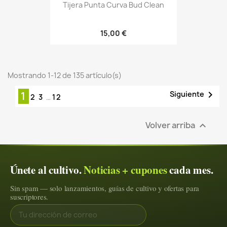
Tijera Punta Curva Bud Clean
15,00 €
Mostrando 1-12 de 135 artículo(s)

Siguiente
1
2
3
…
12
Volver arriba

Únete al cultivo.
Noticias + cupones
cada mes.
Sin spam — solo lanzamientos, guías de cultivo y ofertas para
suscriptores.