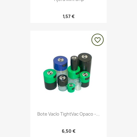
1,57 €
favorite_border
Bote Vacío TightVac Opaco -...
6,50 €