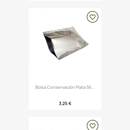
favorite_border
Bolsa Conservación Plata 56...
3,25 €
favorite_border