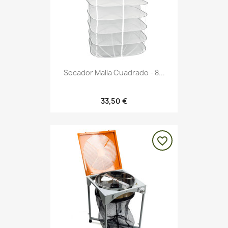
Secador Malla Cuadrado - 8...
33,50 €
favorite_border