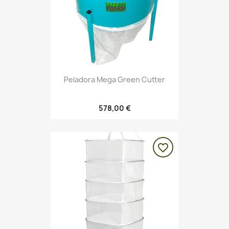
Peladora Mega Green Cutter
578,00 €
favorite_border