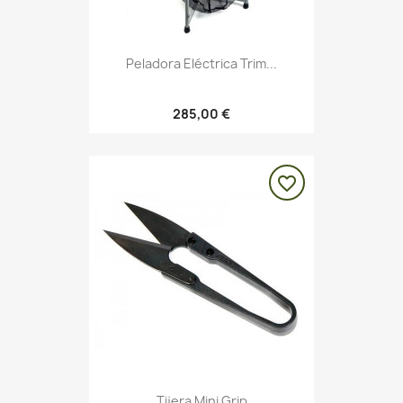
Peladora Eléctrica Trim...
285,00 €
favorite_border
Tijera Mini Grip