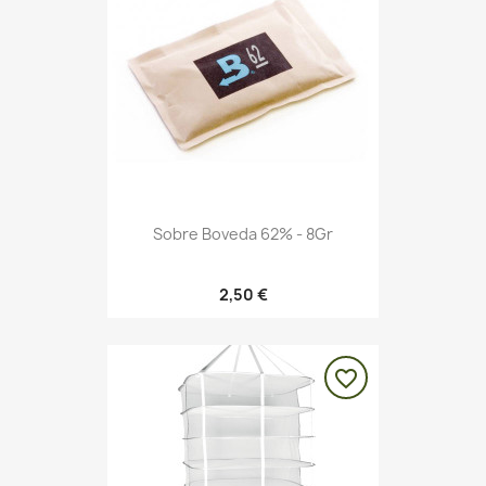
Sobre Boveda 62% - 8Gr
2,50 €
favorite_border