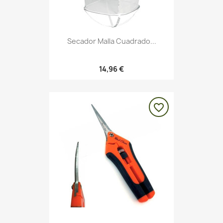
Secador Malla Cuadrado...
14,96 €
favorite_border