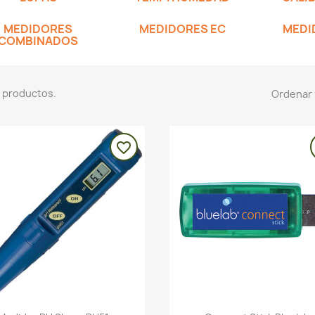
MEDIDORES
MEDIDORES EC
MEDI
COMBINADOS
 productos.
Ordenar 
favorite_border