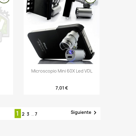
Vista rápida

Microscopio Mini 60X Led VDL
7,01 €

Siguiente
1
2
3
…
7