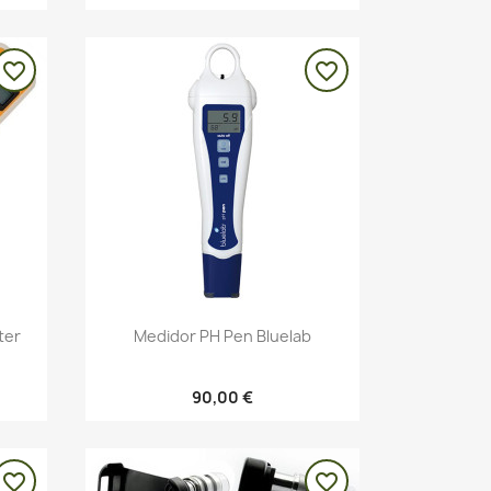
favorite_border
favorite_border
Vista rápida

ter
Medidor PH Pen Bluelab
90,00 €
favorite_border
favorite_border