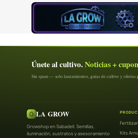
Únete al cultivo.
Noticias + cupo
Sin spam — solo lanzamientos, guías de cultivo y ofertas p
LA GROW
PRODUC
Fertiliz
Growshop en Sabadell. Semillas,
Kits Arm
iluminación, sustratos y asesoramiento