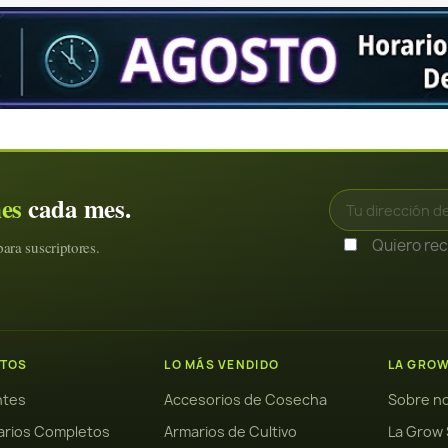
nes
cada mes.
Quiero reci
ara suscriptores.
TOS
LO MÁS VENDIDO
LA GRO
antes
Accesorios de Cosecha
Sobre n
arios Completos
Armarios de Cultivo
La Grow 