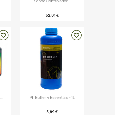
Vista rápida

Sonda Controlador...
52,01 €
favorite_border
favorite_border
Vista rápida

..
Ph Buffer 4 Essentials - 1L
5,89 €