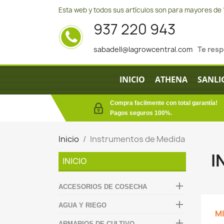
Esta web y todos sus artículos son para mayores de 
937 220 943
sabadell@lagrowcentral.com
Te res
INICIO
ATHENA
SANLI
Compra facilmente con total garantía!
Pagos seguros 100%.
Inicio
Instrumentos de Medida
I
INICIO

ACCESORIOS DE COSECHA

AGUA Y RIEGO
M

ARMARIOS DE CULTIVO