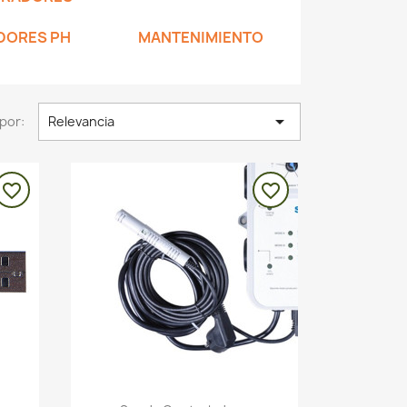
DORES PH
MANTENIMIENTO

por:
Relevancia
favorite_border
favorite_border