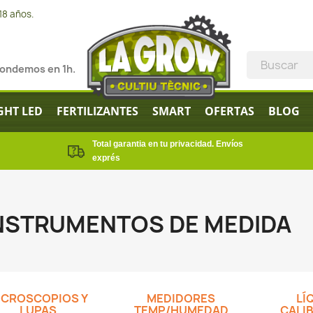
18 años.
pondemos en 1h.
GHT LED
FERTILIZANTES
SMART
OFERTAS
BLOG
Total garantia en tu privacidad. Envíos
exprés
NSTRUMENTOS DE MEDIDA
ICROSCOPIOS Y
MEDIDORES
LÍ
LUPAS
TEMP/HUMEDAD
CALI