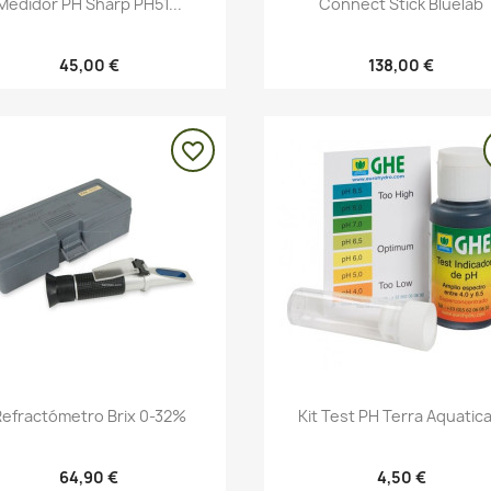
Vista rápida
Vista rápida


Medidor PH Sharp PH51...
Connect Stick Bluelab
45,00 €
138,00 €
favorite_border
Vista rápida
Vista rápida


Refractómetro Brix 0-32%
Kit Test PH Terra Aquatica.
64,90 €
4,50 €