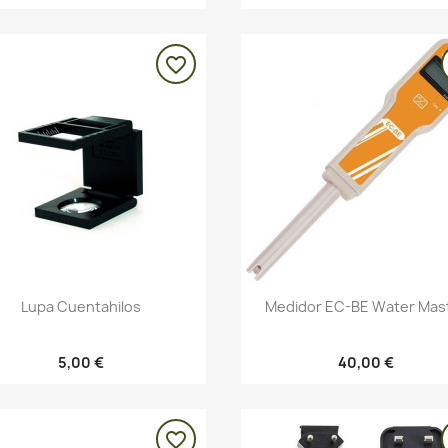
favorite_border
Vista rápida
Vista rápida


Lupa Cuentahilos
Medidor EC-BE Water Mas
5,00 €
40,00 €
favorite_border