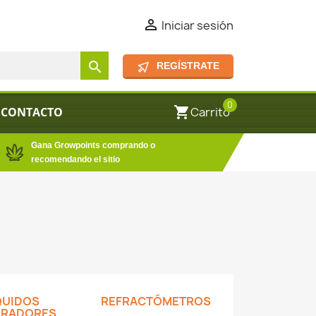

Iniciar sesión
search
REGÍSTRATE
0
shopping_cart
CONTACTO
Carrito
Gana Growpoints comprando o
recomendando el sitio
QUIDOS
REFRACTÓMETROS
BRADORES