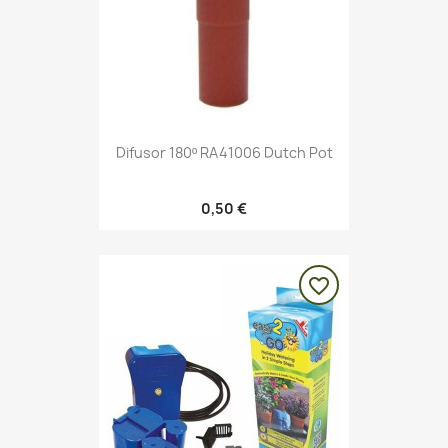
Difusor 180º RA41006 Dutch Pot
0,50 €
favorite_border