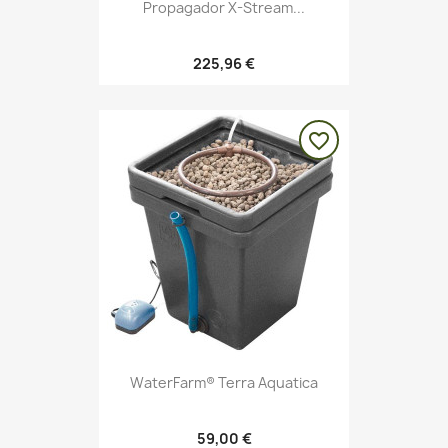
Propagador X-Stream...
225,96 €
favorite_border
WaterFarm® Terra Aquatica
59,00 €