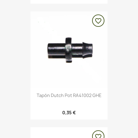
favorite_border
Tapón Dutch Pot RA41002 GHE
0,35 €
favorite_border