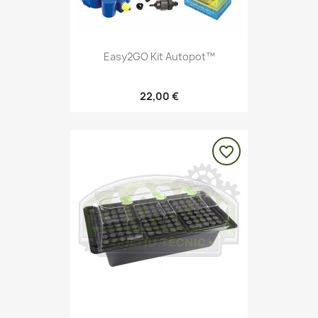
Easy2GO Kit Autopot™
22,00 €
favorite_border