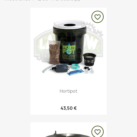
favorite_border
Hortipot
43,50 €
favorite_border