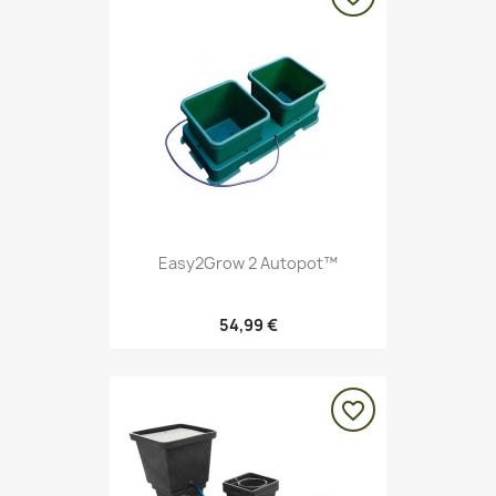
Easy2Grow 2 Autopot™
54,99 €
favorite_border