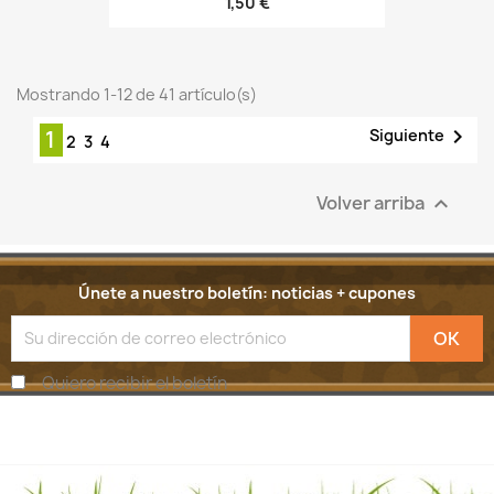
1,50 €
Mostrando 1-12 de 41 artículo(s)

Siguiente
1
2
3
4
Volver arriba

Únete a nuestro boletín: noticias + cupones
Quiero recibir el boletín