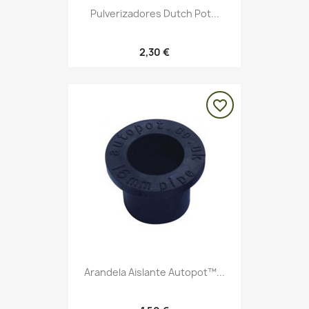
Pulverizadores Dutch Pot...
2,30 €
favorite_border
Arandela Aislante Autopot™...