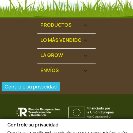
PRODUCTOS

LO MÁS VENDIDO

LA GROW

ENVÍOS

Controle su privacidad
Controle su privacidad
Cuando visita un sitio web, puede almacenar o recuperar información