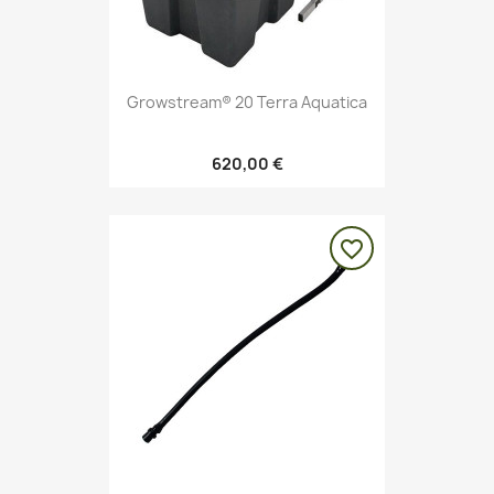
Growstream® 20 Terra Aquatica
620,00 €
favorite_border