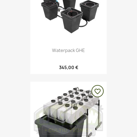
Waterpack GHE
345,00 €
favorite_border