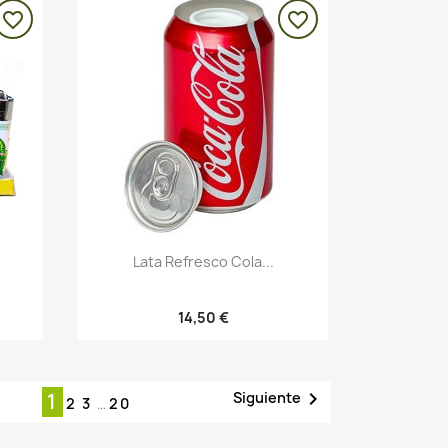
favorite_border
favorite_border
Vista rápida

Lata Refresco Cola...
14,50 €

Siguiente
1
2
3
…
20