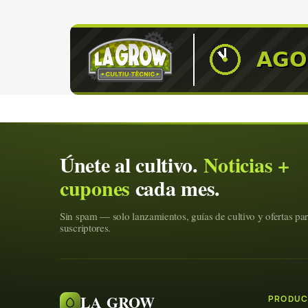
Únete al cultivo.
Noticias +
cupones
cada mes.
Sin spam — solo lanzamientos, guías de cultivo y ofertas pa
suscriptores.
LA GROW
PRODUC