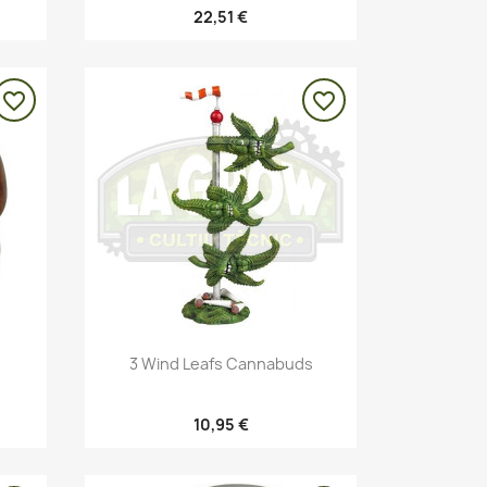
22,51 €
favorite_border
favorite_border
Vista rápida

3 Wind Leafs Cannabuds
10,95 €