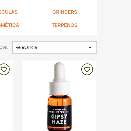
SCULAS
GRINDERS
MÉTICA
TERPENOS

por:
Relevancia
favorite_border
favorite_border