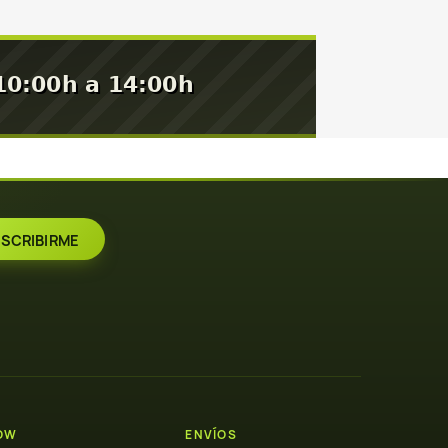
OW
ENVÍOS