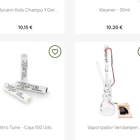
Vista rápida
Vista rápida


ycann Kids Champú Y Gel...
Kleaner - 30ml
10,15 €
10,20 €
favorite_border
Vista rápida
Vista rápida


Filtro Tune - Caja 100 Uds.
Vaporizador Verdamper..