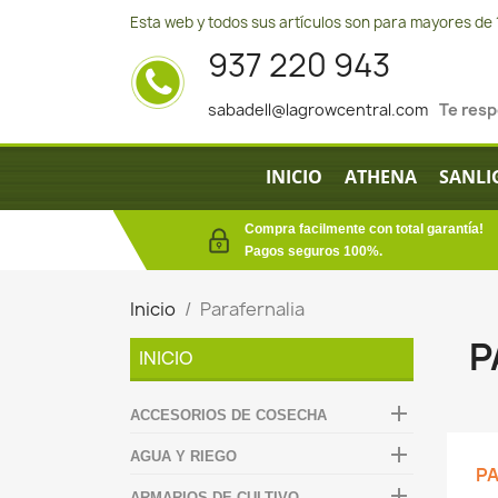
Esta web y todos sus artículos son para mayores de 
937 220 943
sabadell@lagrowcentral.com
Te res
INICIO
ATHENA
SANLI
Compra facilmente con total garantía!
Pagos seguros 100%.
Inicio
Parafernalia
P
INICIO

ACCESORIOS DE COSECHA

AGUA Y RIEGO
PA

ARMARIOS DE CULTIVO