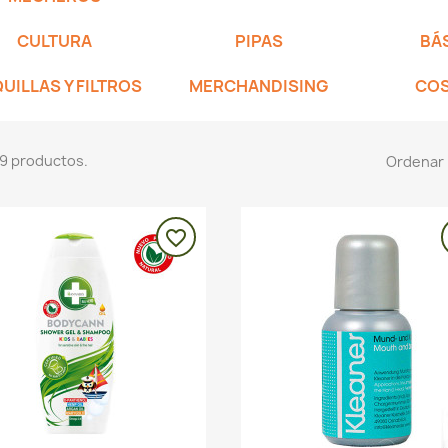
CULTURA
PIPAS
BÁ
UILLAS Y FILTROS
MERCHANDISING
COS
9 productos.
Ordenar 
favorite_border