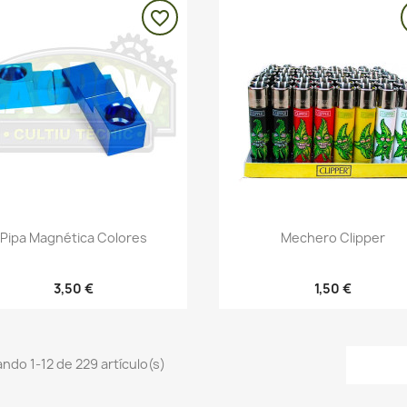
favorite_border
Vista rápida
Vista rápida


Pipa Magnética Colores
Mechero Clipper
3,50 €
1,50 €
ndo 1-12 de 229 artículo(s)