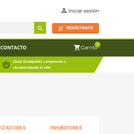

Iniciar sesión
search
REGÍSTRATE
0
shopping_cart
CONTACTO
Carrito
Gana Growpoints comprando o
recomendando el sitio
IZADORES
INHIBIDORES