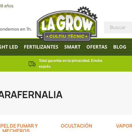
18 años.
pondemos en 1h.
GHT LED
FERTILIZANTES
SMART
OFERTAS
BLOG
Total garantia en tu privacidad. Envíos
exprés
ARAFERNALIA
PEL DE FUMAR Y
OCULTACIÓN
VAPOR
MECHEROS