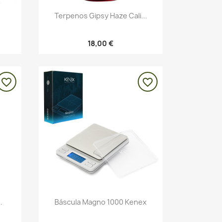
Vista rápida

Terpenos Gipsy Haze Cali...
18,00 €
favorite_border
favorite_border
Vista rápida

.
Báscula Magno 1000 Kenex