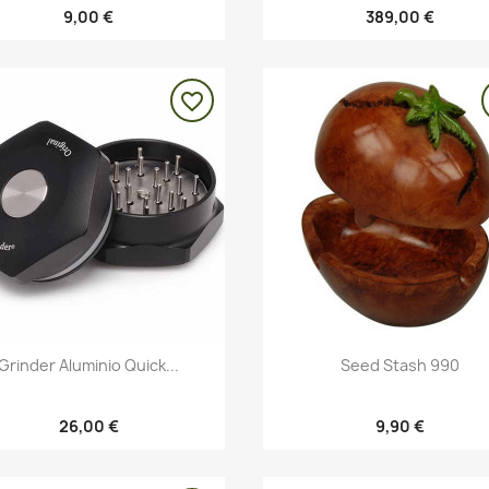
9,00 €
389,00 €
favorite_border
Vista rápida
Vista rápida


Grinder Aluminio Quick...
Seed Stash 990
26,00 €
9,90 €