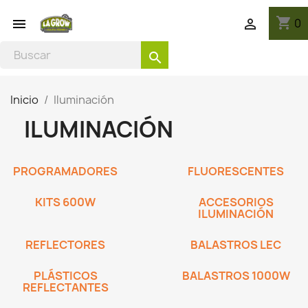
shopping_cart
0


search
Inicio
Iluminación
ILUMINACIÓN
PROGRAMADORES
FLUORESCENTES
KITS 600W
ACCESORIOS
ILUMINACIÓN
REFLECTORES
BALASTROS LEC
PLÁSTICOS
BALASTROS 1000W
REFLECTANTES