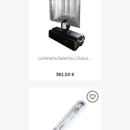
Luminaria Selecta Ll Solux...
382,00 €
favorite_border