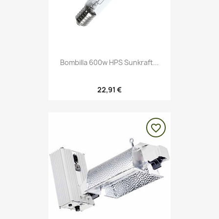
Bombilla 600w HPS Sunkraft...
22,91 €
favorite_border