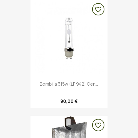
favorite_border
Bombilla 315w (LF 942) Cer...
90,00 €
favorite_border