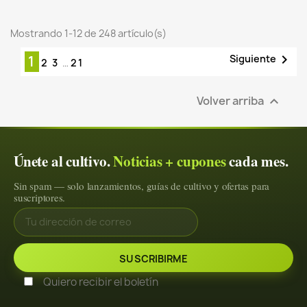
Mostrando 1-12 de 248 artículo(s)

Siguiente
1
2
3
…
21
Volver arriba

Únete al cultivo.
Noticias + cupones
cada mes.
Sin spam — solo lanzamientos, guías de cultivo y ofertas para
suscriptores.
Quiero recibir el boletín