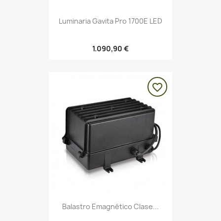
Luminaria Gavita Pro 1700E LED
1.090,90 €
favorite_border
Balastro Emagnético Clase...