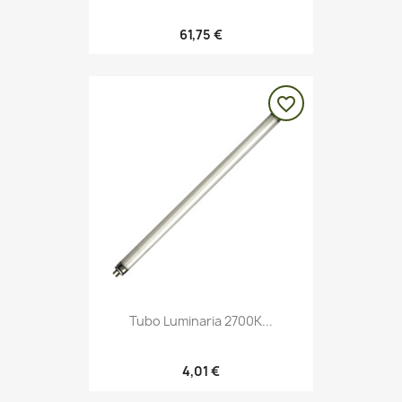
61,75 €
favorite_border
Tubo Luminaria 2700K...
4,01 €