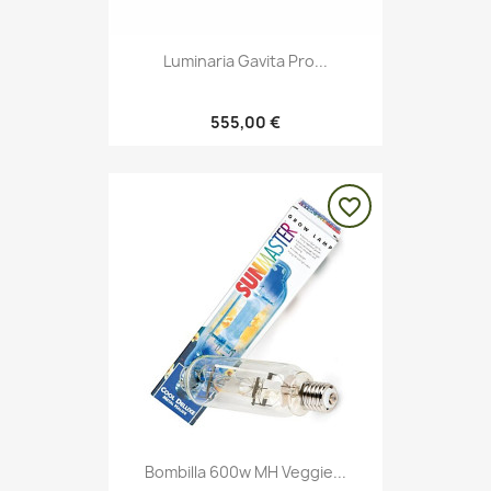
Luminaria Gavita Pro...
555,00 €
favorite_border
Bombilla 600w MH Veggie...