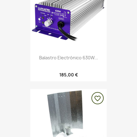
Balastro Electrónico 630W...
185,00 €
favorite_border