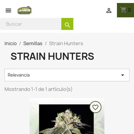
shopping_cart
0


search
Inicio
Semillas
Strain Hunters
STRAIN HUNTERS

Relevancia
Mostrando 1-1 de 1 artículo(s)
favorite_border