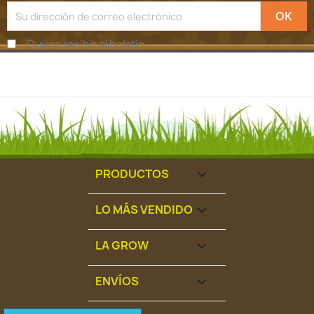
Quiero recibir el boletín
PRODUCTOS

LO MÁS VENDIDO

LA GROW

ENVÍOS
