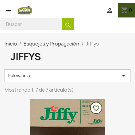
shopping_cart
0


search
Inicio
Esquejes y Propagación
Jiffys
JIFFYS

Relevancia
Mostrando 1-7 de 7 artículo(s)
favorite_border