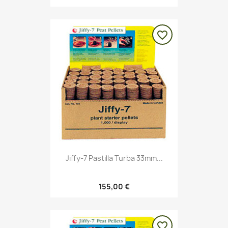
favorite_border
Jiffy-7 Pastilla Turba 33mm...
155,00 €
favorite_border