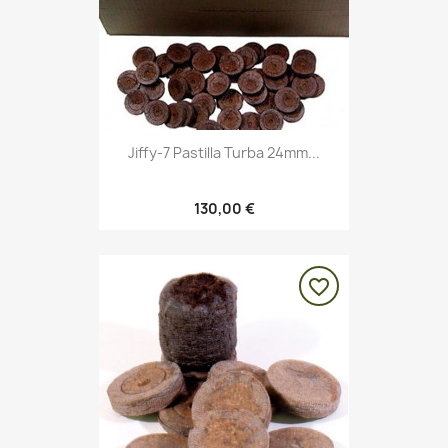
Jiffy-7 Pastilla Turba 24mm...
130,00 €
favorite_border