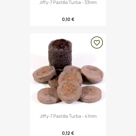
Jiffy-7 Pastilla Turba - 33mm
0,10 €
favorite_border
Jiffy-7 Pastilla Turba - 41mm
0,12 €