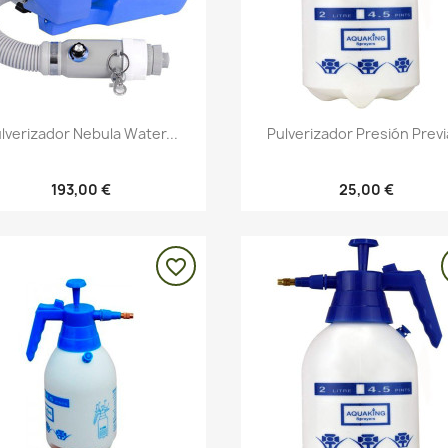
Vista rápida
Vista rápida


lverizador Nebula Water...
Pulverizador Presión Previa
193,00 €
25,00 €
favorite_border