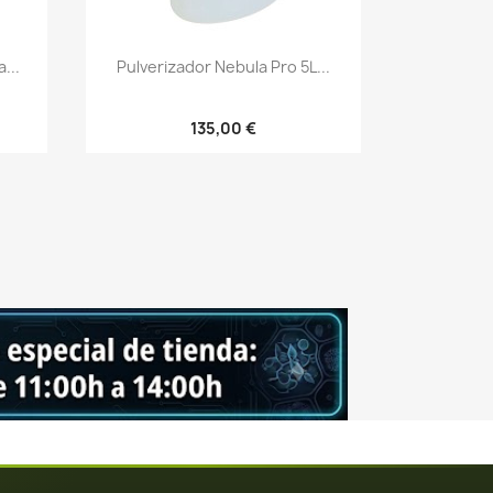
Vista rápida

...
Pulverizador Nebula Pro 5L...
135,00 €