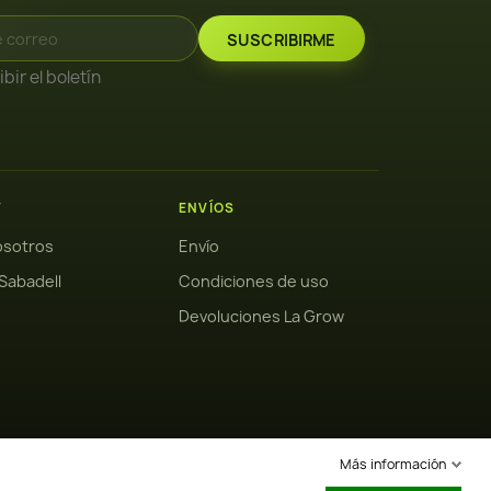
bir el boletín
W
ENVÍOS
osotros
Envío
Sabadell
Condiciones de uso
Devoluciones La Grow
Más información