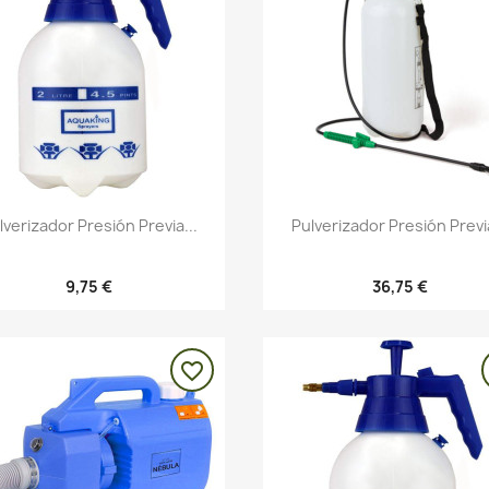
Vista rápida
Vista rápida


lverizador Presión Previa...
Pulverizador Presión Previa
9,75 €
36,75 €
favorite_border