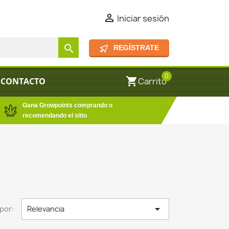

Iniciar sesión
search
REGÍSTRATE
0
shopping_cart
CONTACTO
Carrito
Gana Growpoints comprando o
recomendando el sitio

por:
Relevancia