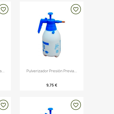
favorite_border
favorite_border
Vista rápida

...
Pulverizador Presión Previa...
9,75 €
favorite_border
favorite_border