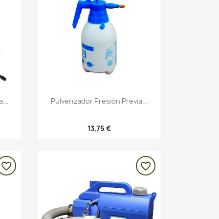
Vista rápida

...
Pulverizador Presión Previa...
13,75 €
favorite_border
favorite_border