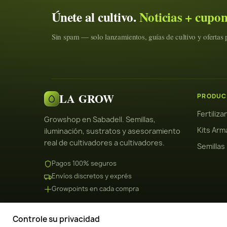
Únete al cultivo.
Noticias + cupo
Sin spam — solo lanzamientos, guías de cultivo y ofertas p
LA GROW
PRODUC
Fertiliz
Growshop en Sabadell. Semillas,
Kits Arm
iluminación, sustratos y asesoramiento
real de cultivadores a cultivadores.
Semillas
Pagos 100% seguros
Envíos discretos y exprés
Growpoints en cada compra
Controle su privacidad