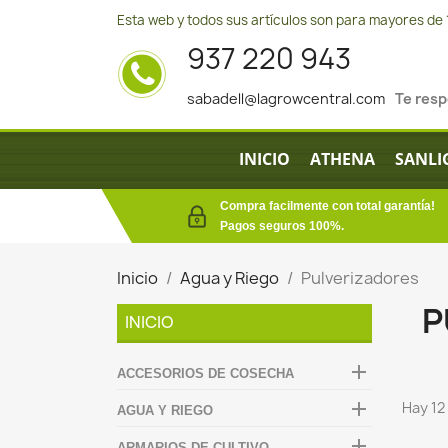
Esta web y todos sus artículos son para mayores de 
937 220 943
sabadell@lagrowcentral.com
Te res
INICIO
ATHENA
SANLI
Compra facilmente con total garantía!
Pagos seguros 100%.
Inicio
Agua y Riego
Pulverizadores
P
INICIO

ACCESORIOS DE COSECHA

Hay 12
AGUA Y RIEGO

ARMARIOS DE CULTIVO