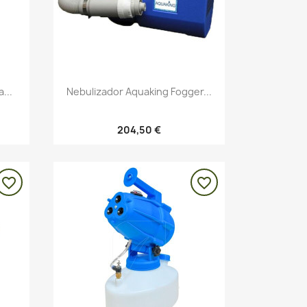
Vista rápida

...
Nebulizador Aquaking Fogger...
204,50 €
favorite_border
favorite_border