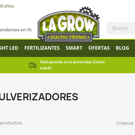
18 años.
pondemos en 1h.
GHT LED
FERTILIZANTES
SMART
OFERTAS
BLOG
Total garantia en tu privacidad. Envíos
exprés
ULVERIZADORES
 productos.
Ordenar 