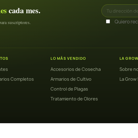
nes
cada mes.
Quiero reci
ara suscriptores.
TOS
LO MÁS VENDIDO
LA GRO
antes
Accesorios de Cosecha
Sobre n
arios Completos
Armarios de Cultivo
La Grow 
Control de Plagas
Tratamiento de Olores