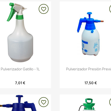
favorite_border
Vista rápida
Vista rápida


Pulverizador Gatillo - 1L
Pulverizador Presión Previa
7,01 €
17,50 €
favorite_border