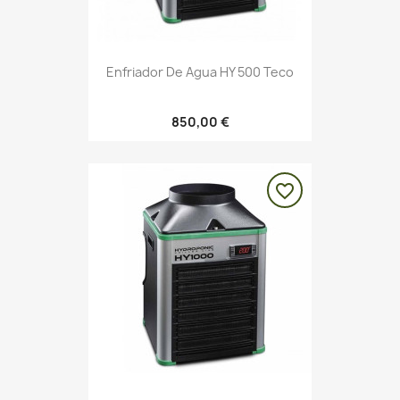
Enfriador De Agua HY 500 Teco
850,00 €
favorite_border