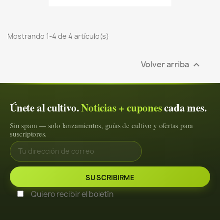
Mostrando 1-4 de 4 artículo(s)
Volver arriba

Únete al cultivo.
Noticias + cupones
cada mes.
Sin spam — solo lanzamientos, guías de cultivo y ofertas para
suscriptores.
Quiero recibir el boletín