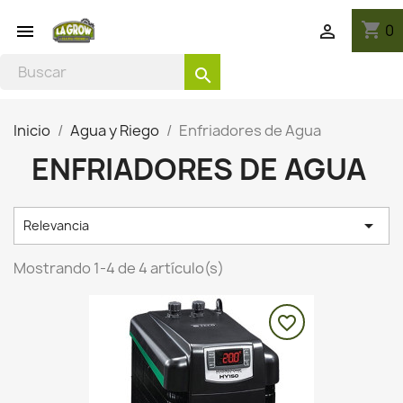
shopping_cart
0


search
Inicio
Agua y Riego
Enfriadores de Agua
ENFRIADORES DE AGUA

Relevancia
Mostrando 1-4 de 4 artículo(s)
favorite_border