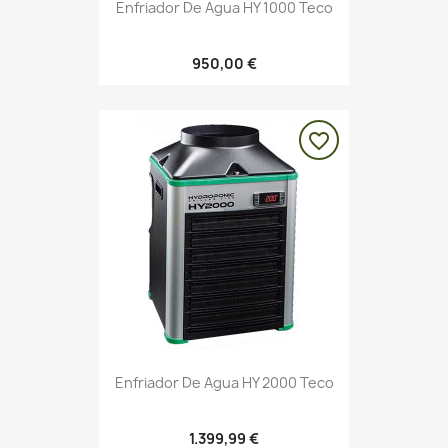
Enfriador De Agua HY 1000 Teco
950,00 €
favorite_border
Enfriador De Agua HY 2000 Teco
1.399,99 €