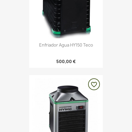
Enfriador Agua HY150 Teco
500,00 €
favorite_border