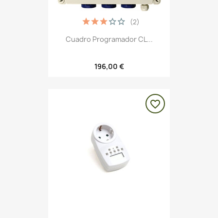
(2)
Cuadro Programador CL...
196,00 €
favorite_border