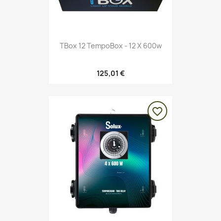
TBox 12 TempoBox - 12 X 600w
125,01 €
favorite_border