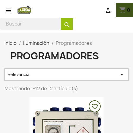
shopping_cart
0


search
Inicio
Iluminación
Programadores
PROGRAMADORES

Relevancia
Mostrando 1-12 de 12 artículo(s)
favorite_border