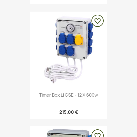
favorite_border
Timer Box Ll GSE - 12 X 600w
215,00 €
favorite_border