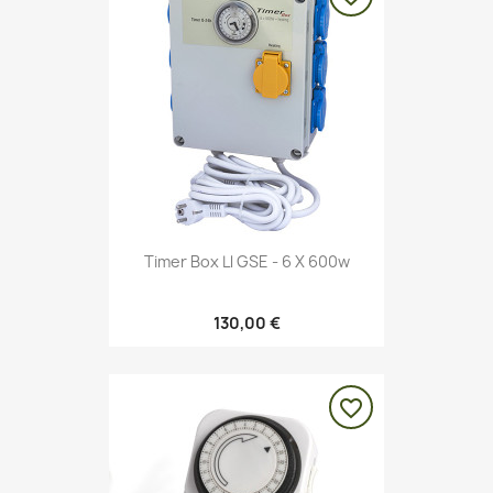
Timer Box Ll GSE - 6 X 600w
130,00 €
favorite_border