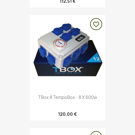
112,51 €
favorite_border
TBox 8 TempoBox - 8 X 600w
120,00 €