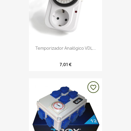
Temporizador Analógico VDL...
7,01 €
favorite_border