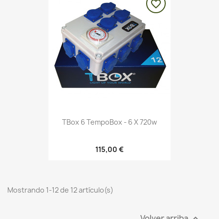
favorite_border
TBox 6 TempoBox - 6 X 720w
115,00 €
Mostrando 1-12 de 12 artículo(s)
Volver arriba
