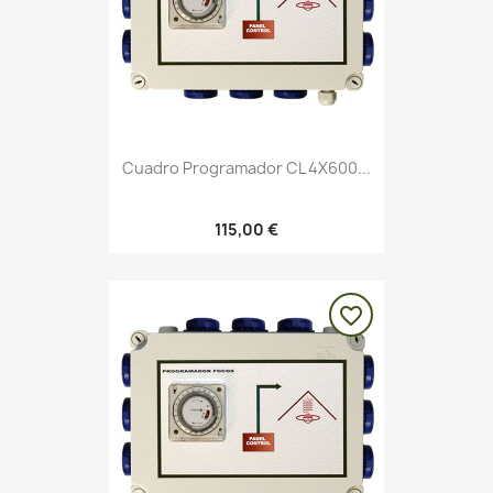
Cuadro Programador CL 4X600...
115,00 €
favorite_border