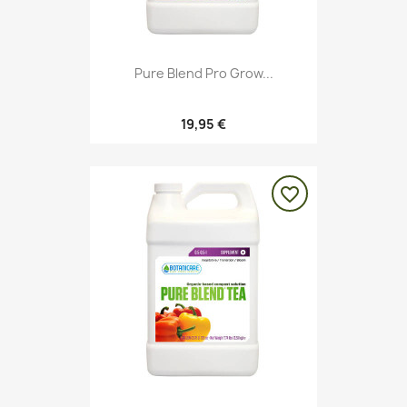
Pure Blend Pro Grow...
19,95 €
favorite_border