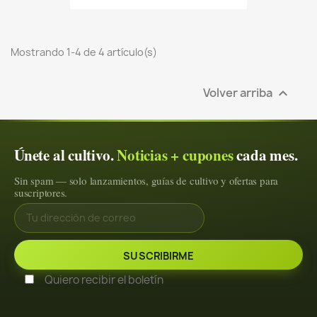
Mostrando 1-4 de 4 artículo(s)
Volver arriba

Únete al cultivo.
Noticias + cupones
cada mes.
Sin spam — solo lanzamientos, guías de cultivo y ofertas para
suscriptores.
Quiero recibir el boletín