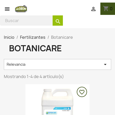
shopping_cart
0


search
Inicio
Fertilizantes
Botanicare
BOTANICARE

Relevancia
Mostrando 1-4 de 4 artículo(s)
favorite_border