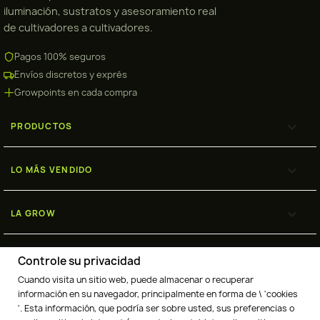
iluminación, sustratos y asesoramiento real
de cultivadores a cultivadores.
Pagos 100% seguros
Envíos discretos y exprés
Growpoints en cada compra

PRODUCTOS

LO MÁS VENDIDO

LA GROW

ENVÍOS
Controle su privacidad
Cuando visita un sitio web, puede almacenar o recuperar
información en su navegador, principalmente en forma de \ 'cookies
'. Esta información, que podría ser sobre usted, sus preferencias o