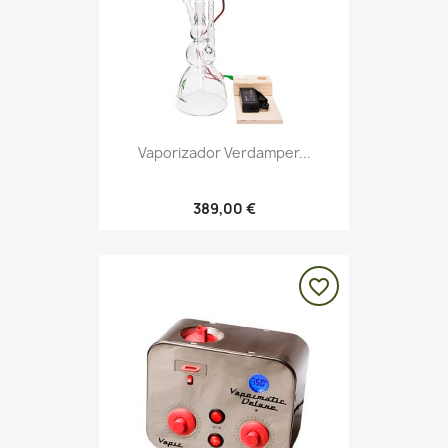
Vaporizador Verdamper...
389,00 €
favorite_border