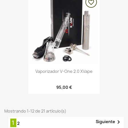
favorite_border
Vaporizador V-One 2.0 XVape
95,00 €
Mostrando 1-12 de 21 artículo(s)

Siguiente
1
2