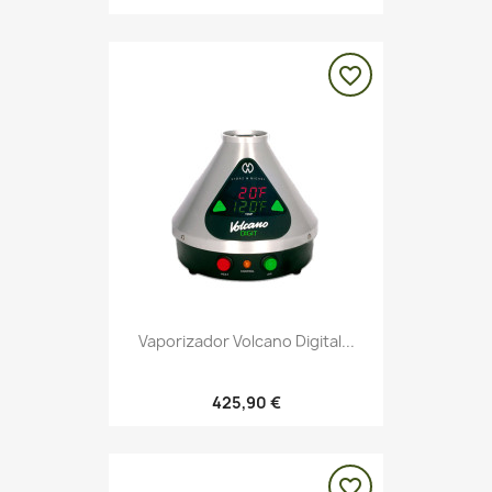
favorite_border
Vaporizador Volcano Digital...
425,90 €
favorite_border