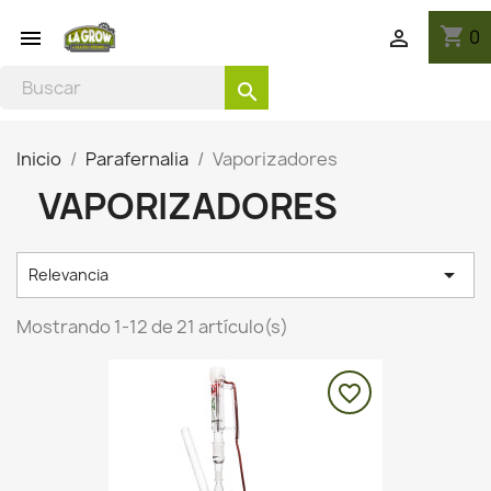
shopping_cart
0


search
Inicio
Parafernalia
Vaporizadores
VAPORIZADORES

Relevancia
Mostrando 1-12 de 21 artículo(s)
favorite_border