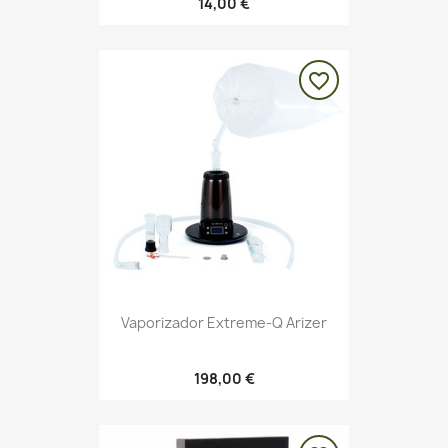
14,00 €
favorite_border
Vaporizador Extreme-Q Arizer
198,00 €