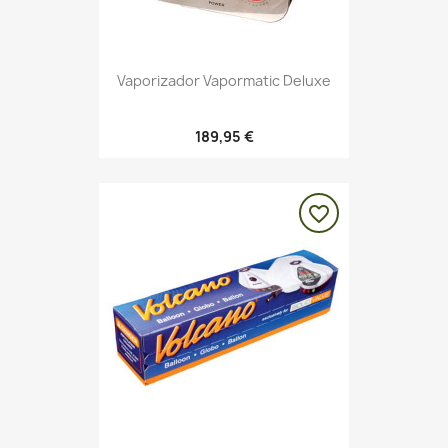
Vaporizador Vapormatic Deluxe
189,95 €
favorite_border