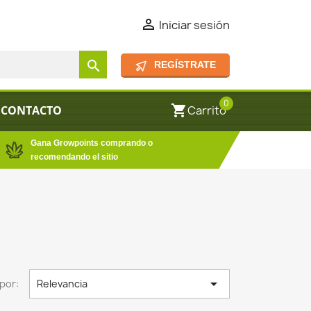

Iniciar sesión
search
REGÍSTRATE
0
shopping_cart
CONTACTO
Carrito
Gana Growpoints comprando o
recomendando el sitio

por:
Relevancia