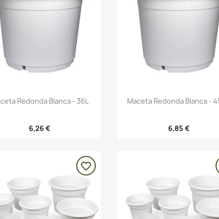
Vista rápida
Vista rápida


ceta Redonda Blanca - 36L
Maceta Redonda Blanca - 45
6,26 €
6,85 €
favorite_border