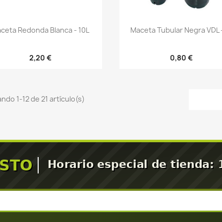
Vista rápida
Vista rápida


ceta Redonda Blanca - 10L
Maceta Tubular Negra VDL 
2,20 €
0,80 €
ndo 1-12 de 21 artículo(s)