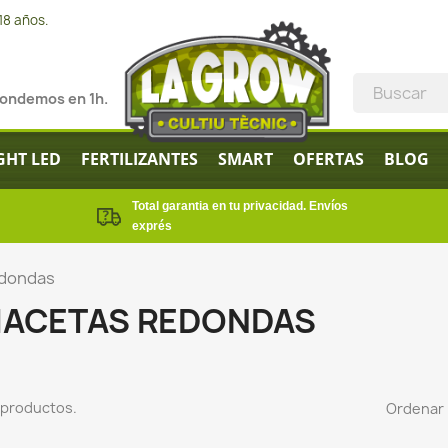
18 años.
pondemos en 1h.
GHT LED
FERTILIZANTES
SMART
OFERTAS
BLOG
Total garantia en tu privacidad. Envíos
exprés
dondas
ACETAS REDONDAS
 productos.
Ordenar 