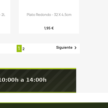
Vista rápida

- 2L
Plato Redondo - 32 X 4,5cm
1,95 €

Siguiente
1
2