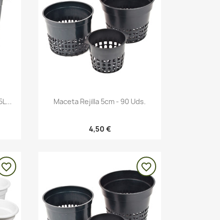
Vista rápida

L...
Maceta Rejilla 5cm - 90 Uds.
4,50 €
favorite_border
favorite_border