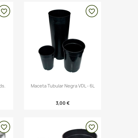
favorite_border
favorite_border
Vista rápida

ds.
Maceta Tubular Negra VDL - 6L
3,00 €
favorite_border
favorite_border