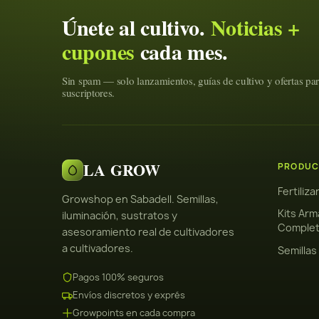
Únete al cultivo.
Noticias +
cupones
cada mes.
Sin spam — solo lanzamientos, guías de cultivo y ofertas pa
suscriptores.
LA GROW
PRODUC
Fertiliz
Growshop en Sabadell. Semillas,
Kits Arm
iluminación, sustratos y
Comple
asesoramiento real de cultivadores
a cultivadores.
Semillas
Pagos 100% seguros
Envíos discretos y exprés
Growpoints en cada compra