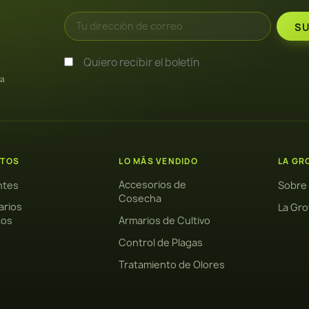
Quiero recibir el boletín
ra
TOS
LO MÁS VENDIDO
LA GR
Accesorios de
antes
Sobre
Cosecha
arios
La Gro
tos
Armarios de Cultivo
Control de Plagas
Tratamiento de Olores