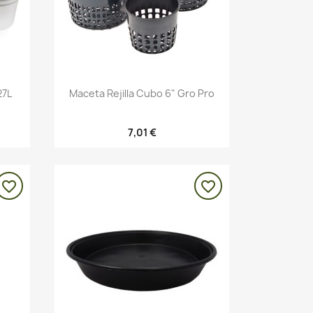
Vista rápida

27L
Maceta Rejilla Cubo 6" Gro Pro
7,01 €
favorite_border
favorite_border