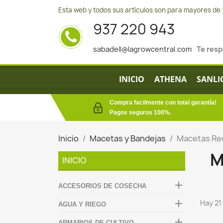
Esta web y todos sus artículos son para mayores de 
937 220 943
sabadell@lagrowcentral.com
Te res
INICIO
ATHENA
SANLI
Compra facilmente con total garantía!
Pagos seguros 100%.
Inicio
Macetas y Bandejas
Macetas Re
M
INICIO

ACCESORIOS DE COSECHA

Hay 21
AGUA Y RIEGO

ARMARIOS DE CULTIVO