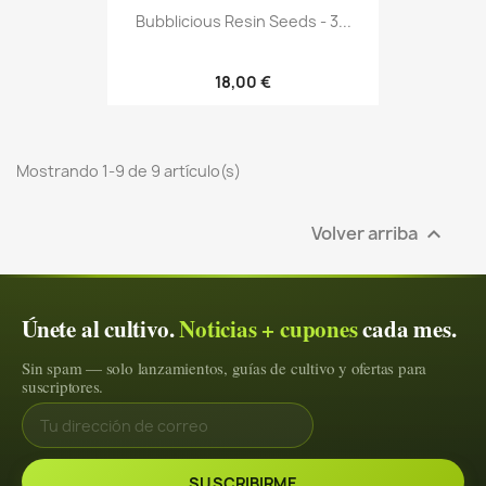
Bubblicious Resin Seeds - 3...
18,00 €
Mostrando 1-9 de 9 artículo(s)
Volver arriba

Únete al cultivo.
Noticias + cupones
cada mes.
Sin spam — solo lanzamientos, guías de cultivo y ofertas para
suscriptores.