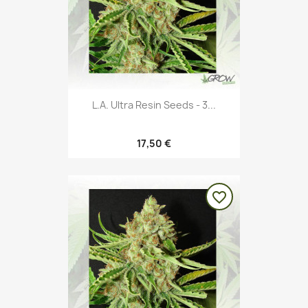
L.A. Ultra Resin Seeds - 3...
17,50 €
favorite_border