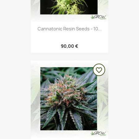
Cannatonic Resin Seeds - 10...
90,00 €
favorite_border