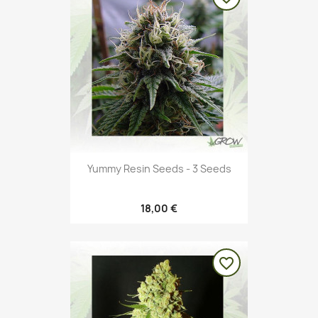
Yummy Resin Seeds - 3 Seeds
18,00 €
favorite_border