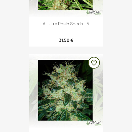
L.A. Ultra Resin Seeds - 5...
31,50 €
favorite_border