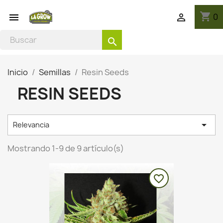
shopping_cart
0


search
Inicio
Semillas
Resin Seeds
RESIN SEEDS

Relevancia
Mostrando 1-9 de 9 artículo(s)
favorite_border