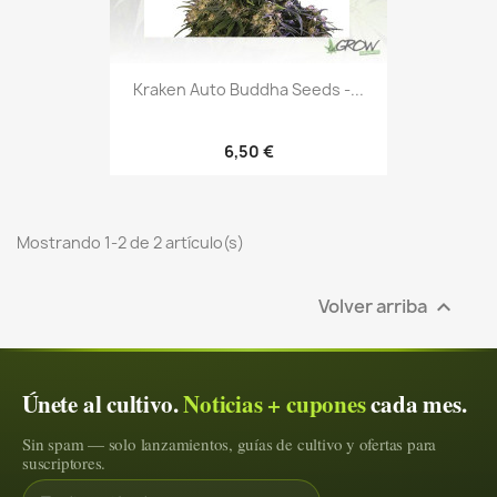
Kraken Auto Buddha Seeds -...
6,50 €
Mostrando 1-2 de 2 artículo(s)
Volver arriba

Únete al cultivo.
Noticias + cupones
cada mes.
Sin spam — solo lanzamientos, guías de cultivo y ofertas para
suscriptores.