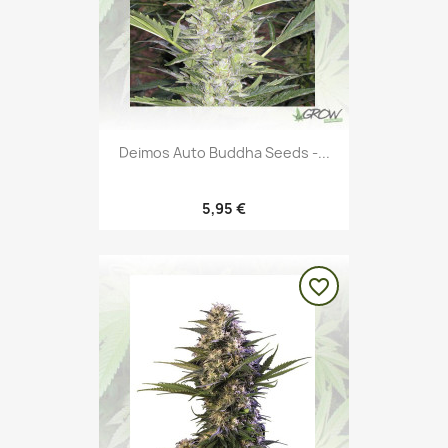
Deimos Auto Buddha Seeds -...
5,95 €
favorite_border