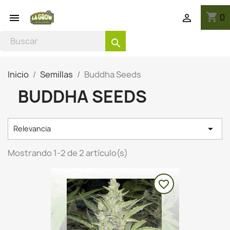
shopping_cart
0


search
Inicio
Semillas
Buddha Seeds
BUDDHA SEEDS

Relevancia
Mostrando 1-2 de 2 artículo(s)
favorite_border