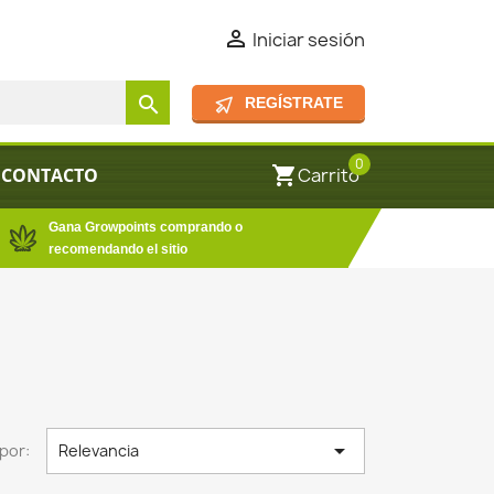

Iniciar sesión
search
REGÍSTRATE
0
shopping_cart
CONTACTO
Carrito
Gana Growpoints comprando o
recomendando el sitio

por:
Relevancia