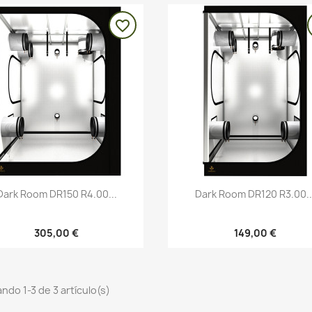
favorite_border
Vista rápida
Vista rápida


Dark Room DR150 R4.00...
Dark Room DR120 R3.00..
305,00 €
149,00 €
ndo 1-3 de 3 artículo(s)