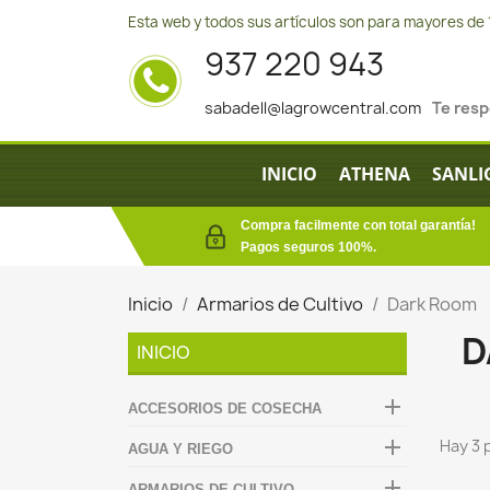
Esta web y todos sus artículos son para mayores de 
937 220 943
sabadell@lagrowcentral.com
Te res
INICIO
ATHENA
SANLI
Compra facilmente con total garantía!
Pagos seguros 100%.
Inicio
Armarios de Cultivo
Dark Room
D
INICIO

ACCESORIOS DE COSECHA

Hay 3 
AGUA Y RIEGO

ARMARIOS DE CULTIVO