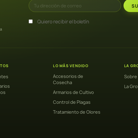
Quiero recibir el boletín
ra
TOS
LO MÁS VENDIDO
LA GR
Accesorios de
antes
Sobre
Cosecha
arios
La Gro
tos
Armarios de Cultivo
Control de Plagas
Tratamiento de Olores