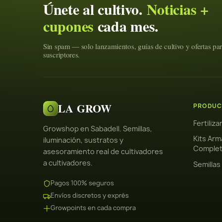
Únete al cultivo.
Noticias +
cupones
cada mes.
Sin spam — solo lanzamientos, guías de cultivo y ofertas pa
suscriptores.
LA GROW
PRODUC
Fertiliz
Growshop en Sabadell. Semillas,
Kits Arm
iluminación, sustratos y
Comple
asesoramiento real de cultivadores
a cultivadores.
Semillas
Pagos 100% seguros
Envíos discretos y exprés
Growpoints en cada compra