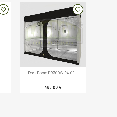
favorite_border
favorite_border
Vista rápida

.
Dark Room DR300W R4.00...
485,00 €