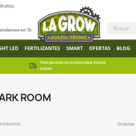
18 años.
pondemos en 1h.
GHT LED
FERTILIZANTES
SMART
OFERTAS
BLOG
Total garantia en tu privacidad. Envíos
exprés
ARK ROOM
productos.
Ordenar 