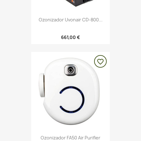
Ozonizador Uvonair CD-800...
661,00 €
favorite_border
Ozonizador FA50 Air Purifier