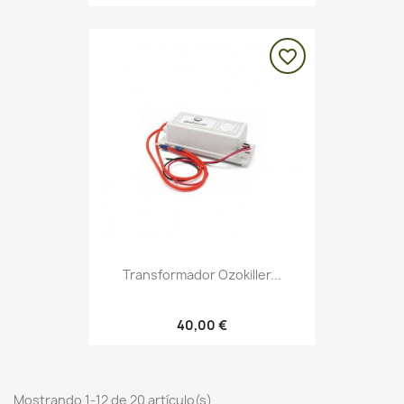
favorite_border
Transformador Ozokiller...
40,00 €
Mostrando 1-12 de 20 artículo(s)