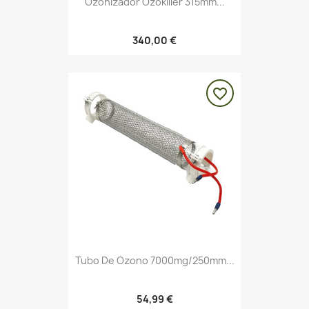
Ozonizador Ozokiller 315mm...
340,00 €
favorite_border
Tubo De Ozono 7000mg/250mm...
54,99 €