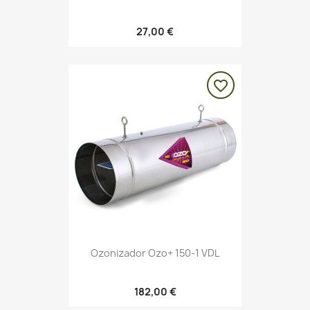
27,00 €
favorite_border
Ozonizador Ozo+ 150-1 VDL
182,00 €