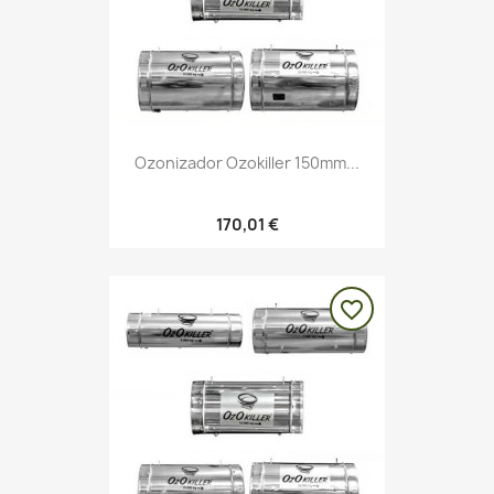
Ozonizador Ozokiller 150mm...
170,01 €
favorite_border