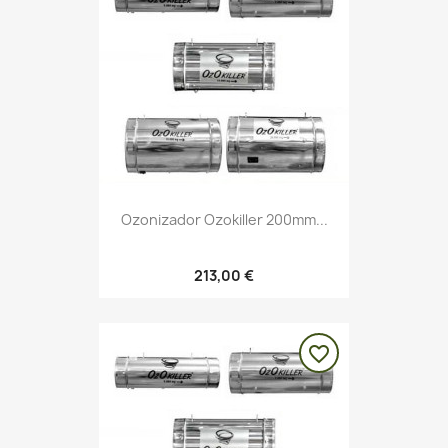
Ozonizador Ozokiller 200mm...
213,00 €
favorite_border