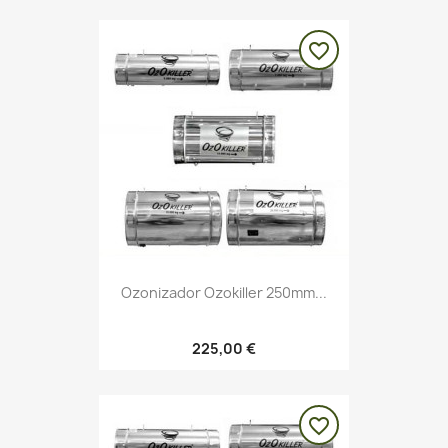
favorite_border
Ozonizador Ozokiller 250mm...
225,00 €
favorite_border