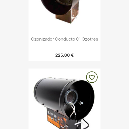
Ozonizador Conducto C1 Ozotres
225,00 €
favorite_border