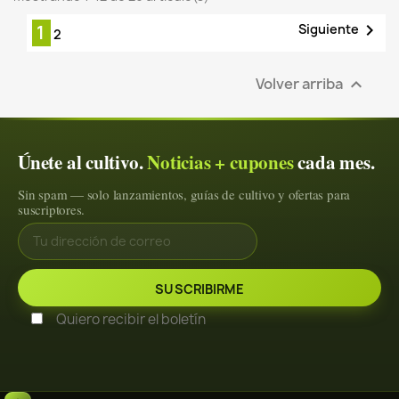

Siguiente
1
2
Volver arriba

Únete al cultivo.
Noticias + cupones
cada mes.
Sin spam — solo lanzamientos, guías de cultivo y ofertas para
suscriptores.
Quiero recibir el boletín