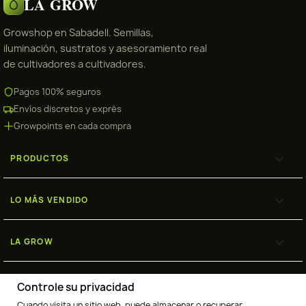
LA GROW
Growshop en Sabadell. Semillas,
iluminación, sustratos y asesoramiento real
de cultivadores a cultivadores.
Pagos 100% seguros
Envíos discretos y exprés
Growpoints en cada compra

PRODUCTOS

LO MÁS VENDIDO

LA GROW

ENVÍOS
Controle su privacidad
Cuando visita un sitio web, puede almacenar o recuperar