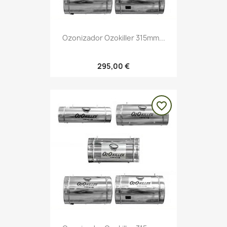
Ozonizador Ozokiller 315mm...
295,00 €
favorite_border