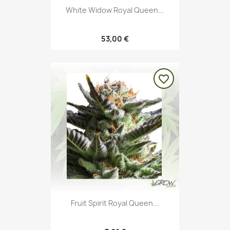
White Widow Royal Queen...
53,00 €
favorite_border
Fruit Spirit Royal Queen...