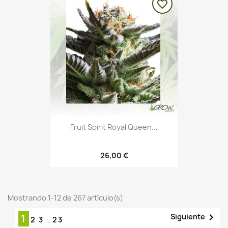
favorite_border
Fruit Spirit Royal Queen...
26,00 €
Mostrando 1-12 de 267 artículo(s)

Siguiente
1
2
3
…
23