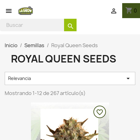
shopping_cart
0


search
Inicio
Semillas
Royal Queen Seeds
ROYAL QUEEN SEEDS

Relevancia
Mostrando 1-12 de 267 artículo(s)
favorite_border