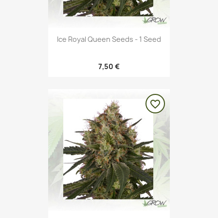
Ice Royal Queen Seeds - 1 Seed
7,50 €
favorite_border