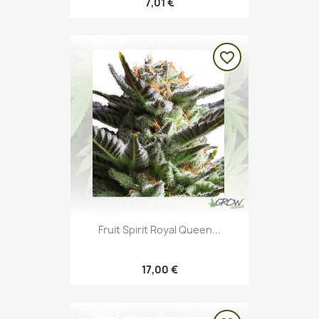
7,01 €
favorite_border
Fruit Spirit Royal Queen...
17,00 €