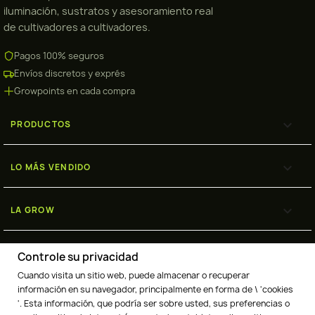
iluminación, sustratos y asesoramiento real
de cultivadores a cultivadores.
Pagos 100% seguros
Envíos discretos y exprés
Growpoints en cada compra

PRODUCTOS

LO MÁS VENDIDO

LA GROW

ENVÍOS
Controle su privacidad
Cuando visita un sitio web, puede almacenar o recuperar
información en su navegador, principalmente en forma de \ 'cookies
'. Esta información, que podría ser sobre usted, sus preferencias o