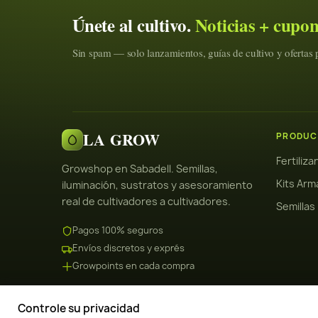
Únete al cultivo.
Noticias + cupo
Sin spam — solo lanzamientos, guías de cultivo y ofertas p
LA GROW
PRODUC
Fertiliz
Growshop en Sabadell. Semillas,
Kits Arm
iluminación, sustratos y asesoramiento
real de cultivadores a cultivadores.
Semillas
Pagos 100% seguros
Envíos discretos y exprés
Growpoints en cada compra
Controle su privacidad