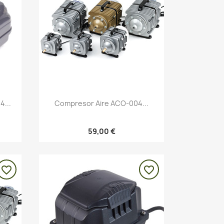
Vista rápida

4...
Compresor Aire ACO-004...
59,00 €
favorite_border
favorite_border