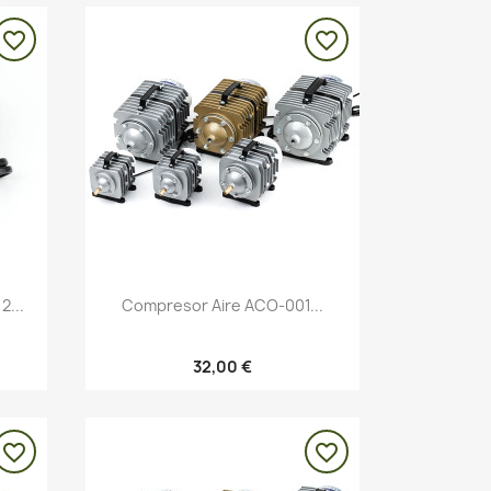
favorite_border
favorite_border
Vista rápida

2...
Compresor Aire ACO-001...
32,00 €
favorite_border
favorite_border