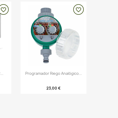
favorite_border
favorite_border
Vista rápida

..
Programador Riego Analógico...
23,00 €