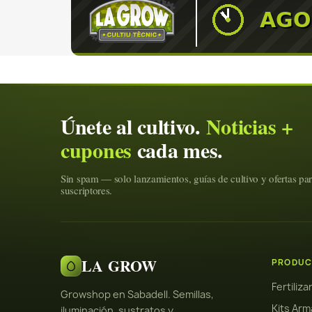
Únete al cultivo.
Noticias +
cupones
cada mes.
Sin spam — solo lanzamientos, guías de cultivo y ofertas pa
suscriptores.
LA GROW
PRODUC
Fertiliz
Growshop en Sabadell. Semillas,
Kits Arm
iluminación, sustratos y