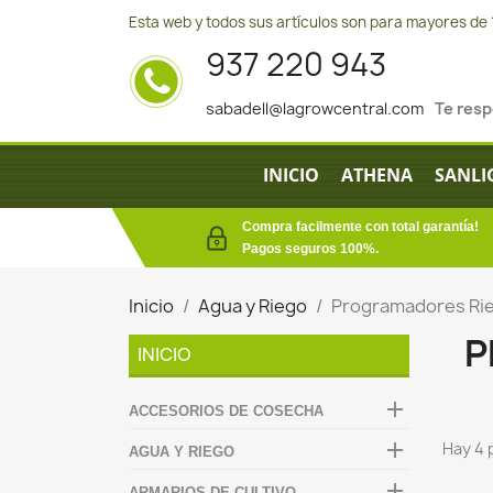
Esta web y todos sus artículos son para mayores de 
937 220 943
sabadell@lagrowcentral.com
Te res
INICIO
ATHENA
SANLI
Compra facilmente con total garantía!
Pagos seguros 100%.
Inicio
Agua y Riego
Programadores Ri
P
INICIO

ACCESORIOS DE COSECHA

Hay 4 
AGUA Y RIEGO

ARMARIOS DE CULTIVO