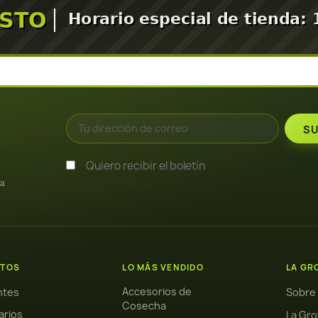
Quiero recibir el boletín
ra
TOS
LO MÁS VENDIDO
LA GR
Accesorios de
antes
Sobre
Cosecha
arios
La Gro