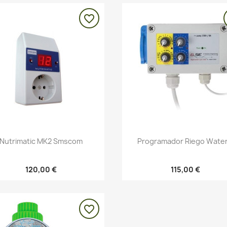
favorite_border
Vista rápida
Vista rápida


Nutrimatic MK2 Smscom
Programador Riego Water.
120,00 €
115,00 €
favorite_border