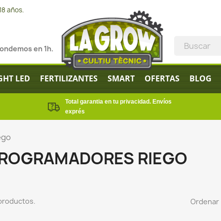
18 años.
pondemos en 1h.
GHT LED
FERTILIZANTES
SMART
OFERTAS
BLOG
Total garantia en tu privacidad. Envíos
exprés
ego
ROGRAMADORES RIEGO
productos.
Ordenar 