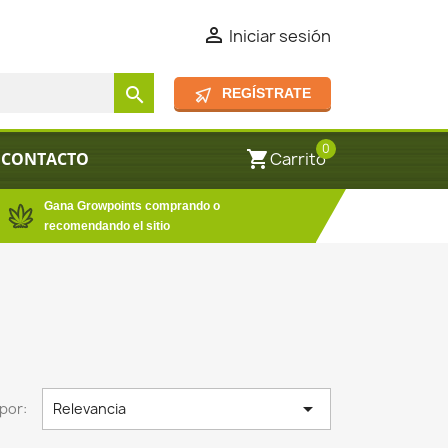

Iniciar sesión
search
REGÍSTRATE
0
shopping_cart
CONTACTO
Carrito
Gana Growpoints comprando o
recomendando el sitio

por:
Relevancia