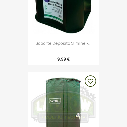
Soporte Depósito Slimline -...
9,99 €
favorite_border