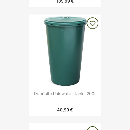
189,99 €
favorite_border
Depósito Rainwater Tank - 200L
40,99 €