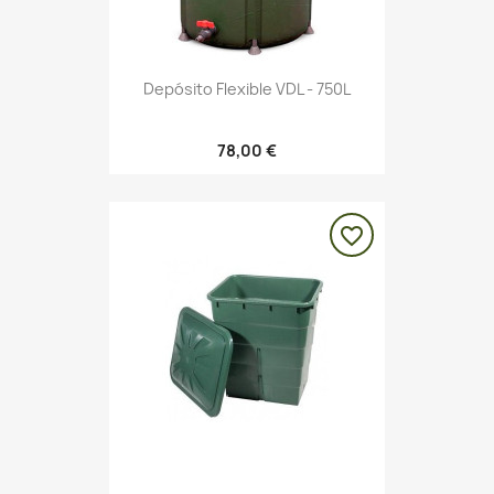
Depósito Flexible VDL - 750L
78,00 €
favorite_border