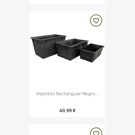
favorite_border
Depósito Rectangular Negro...
40,99 €
favorite_border