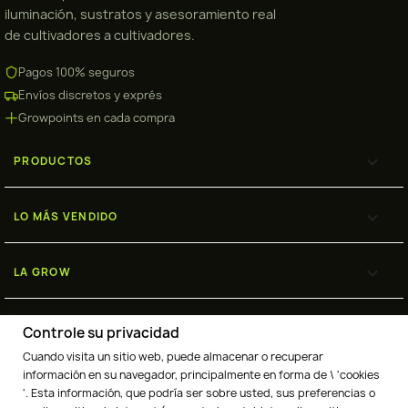
iluminación, sustratos y asesoramiento real
de cultivadores a cultivadores.
Pagos 100% seguros
Envíos discretos y exprés
Growpoints en cada compra

PRODUCTOS

LO MÁS VENDIDO

LA GROW

ENVÍOS
Controle su privacidad
Cuando visita un sitio web, puede almacenar o recuperar
información en su navegador, principalmente en forma de \ 'cookies
'. Esta información, que podría ser sobre usted, sus preferencias o