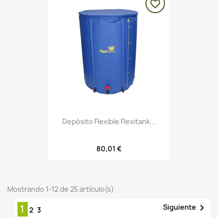
favorite_border
Depósito Flexible Flexitank...
80,01 €
Mostrando 1-12 de 25 artículo(s)

Siguiente
1
2
3