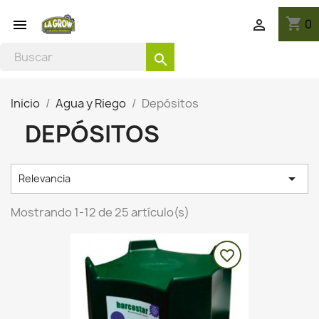
shopping_cart
0


search
Inicio
Agua y Riego
Depósitos
DEPÓSITOS

Relevancia
Mostrando 1-12 de 25 artículo(s)
favorite_border