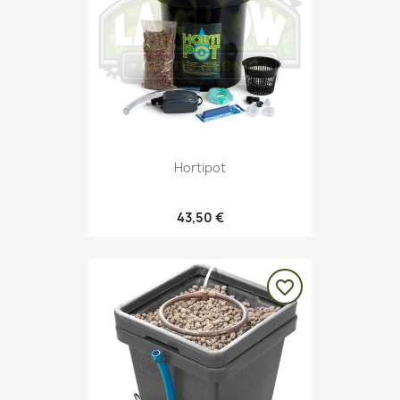
Hortipot
43,50 €
favorite_border