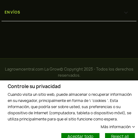

ENVÍOS
Lagrowncentral.com La Grow© Copyright 2023 - Todos los derechos
reservados.
Controle su privacidad
Cuando visita un sitio web, puede almacenar o recuperar información
info@lagrowcentral.com
en su navegador, principalmente en forma de \ 'cookies '. Esta
información, que podría ser sobre usted, sus preferencias o su
dispositivo de Internet (computadora, tableta o dispositivo móvil), se
utiliza principalmente para que el sitio funcione como espera.
Más información
Aceptar todo
Reject all