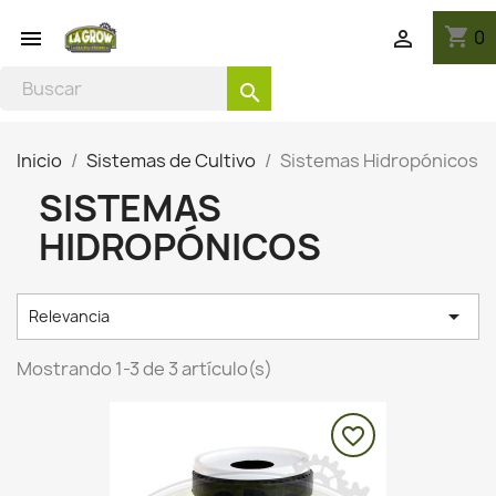
shopping_cart
0


search
Inicio
Sistemas de Cultivo
Sistemas Hidropónicos
SISTEMAS
HIDROPÓNICOS

Relevancia
Mostrando 1-3 de 3 artículo(s)
favorite_border