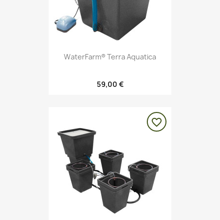
WaterFarm® Terra Aquatica
59,00 €
favorite_border