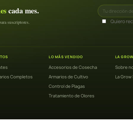
nes
cada mes.
Quiero reci
ara suscriptores.
TOS
LO MÁS VENDIDO
LA GRO
antes
Accesorios de Cosecha
Sobre n
arios Completos
Armarios de Cultivo
La Grow 
Control de Plagas
Tratamiento de Olores