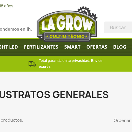
18 años.
pondemos en 1h.
GHT LED
FERTILIZANTES
SMART
OFERTAS
BLOG
Total garantia en tu privacidad. Envíos
exprés
USTRATOS GENERALES
 productos.
Ordenar 