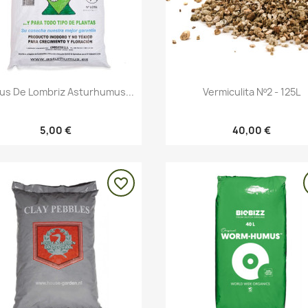
Vista rápida
Vista rápida


s De Lombriz Asturhumus...
Vermiculita Nº2 - 125L
5,00 €
40,00 €
favorite_border