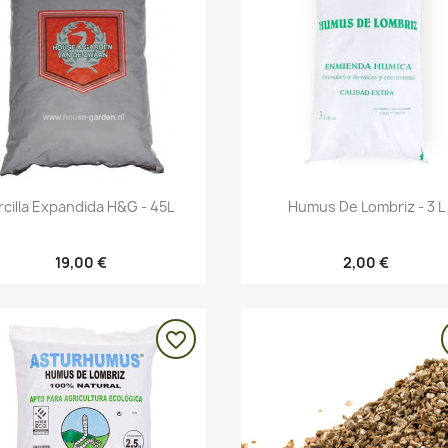
Vista rápida
Vista rápida


rcilla Expandida H&G - 45L
Humus De Lombriz - 3 L
19,00 €
2,00 €
favorite_border