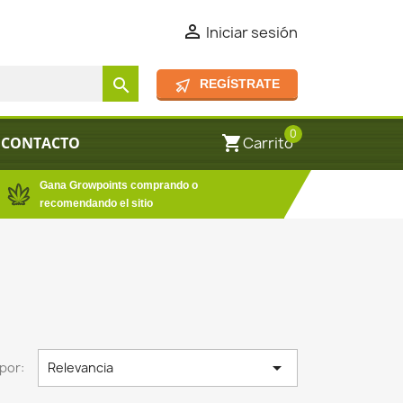

Iniciar sesión
search
REGÍSTRATE
0
shopping_cart
CONTACTO
Carrito
Gana Growpoints comprando o
recomendando el sitio

por:
Relevancia