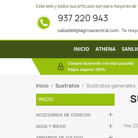
Esta web y todos sus artículos son para mayores de 
937 220 943
sabadell@lagrowcentral.com
Te res
INICIO
ATHENA
SANLI
Compra facilmente con total garantía!
Pagos seguros 100%.
Inicio
Sustratos
Sustratos generales
S
INICIO

ACCESORIOS DE COSECHA

Hay 22
AGUA Y RIEGO

ARMARIOS DE CULTIVO