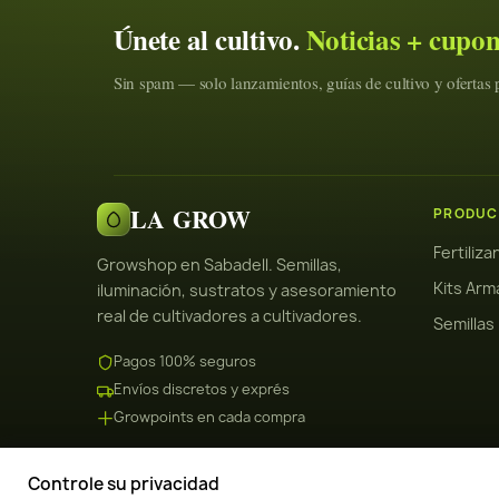
Únete al cultivo.
Noticias + cupo
Sin spam — solo lanzamientos, guías de cultivo y ofertas p
LA GROW
PRODUC
Fertiliz
Growshop en Sabadell. Semillas,
Kits Arm
iluminación, sustratos y asesoramiento
real de cultivadores a cultivadores.
Semillas
Pagos 100% seguros
Envíos discretos y exprés
Growpoints en cada compra
Controle su privacidad