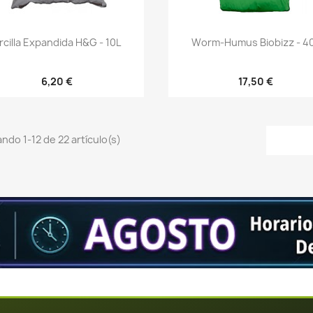
Vista rápida
Vista rápida


rcilla Expandida H&G - 10L
Worm-Humus Biobizz - 4
6,20 €
17,50 €
ndo 1-12 de 22 artículo(s)