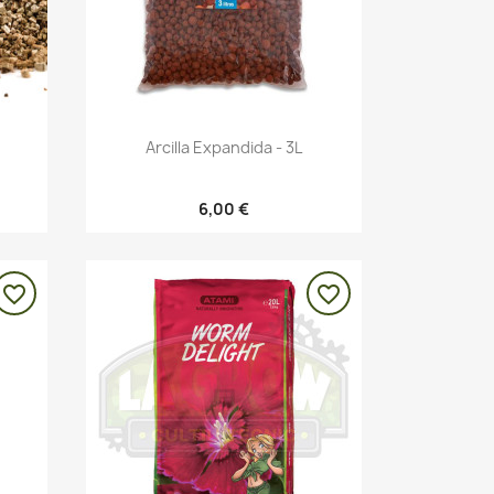
Vista rápida

Arcilla Expandida - 3L
6,00 €
favorite_border
favorite_border