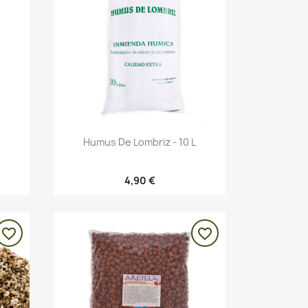
Vista rápida

Humus De Lombriz - 10 L
4,90 €
favorite_border
favorite_border