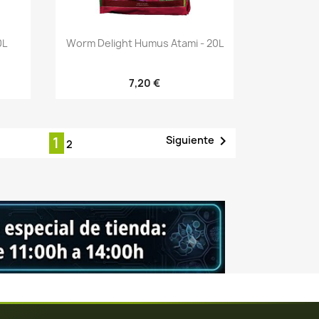
Vista rápida

0L
Worm Delight Humus Atami - 20L
7,20 €

Siguiente
1
2