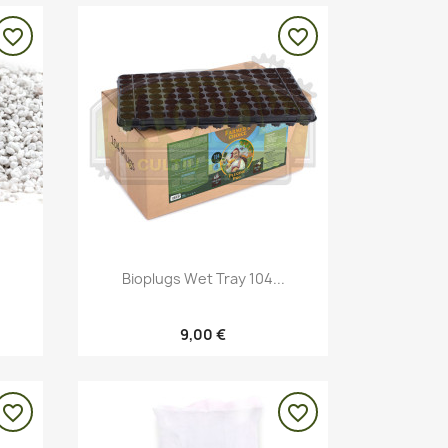
favorite_border
favorite_border
Vista rápida

Bioplugs Wet Tray 104...
9,00 €
favorite_border
favorite_border