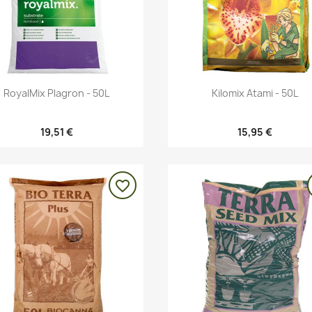
Vista rápida
Vista rápida


RoyalMix Plagron - 50L
Kilomix Atami - 50L
19,51 €
15,95 €
favorite_border