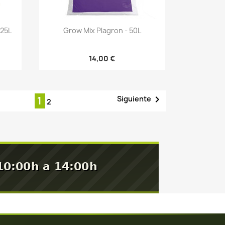
Vista rápida

 25L
Grow Mix Plagron - 50L
14,00 €

Siguiente
1
2