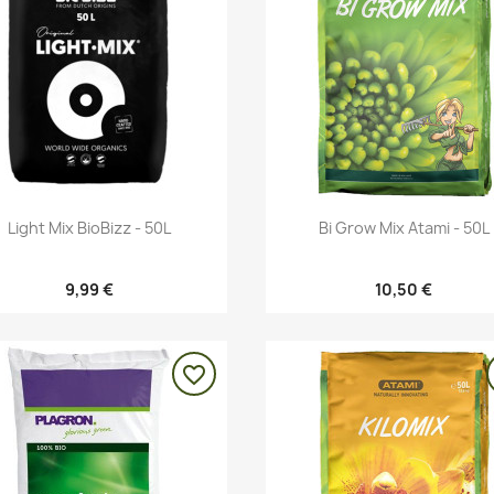
Vista rápida
Vista rápida


Light Mix BioBizz - 50L
Bi Grow Mix Atami - 50L
9,99 €
10,50 €
favorite_border