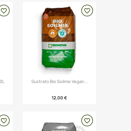
favorite_border
favorite_border
Vista rápida

50L
Sustrato Bio Soilmix Vegan...
12,00 €
favorite_border
favorite_border