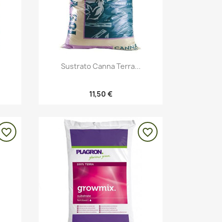
Vista rápida

Sustrato Canna Terra...
11,50 €
favorite_border
favorite_border