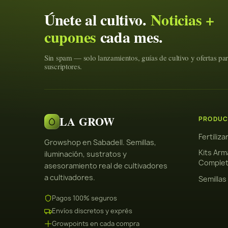
Únete al cultivo.
Noticias +
cupones
cada mes.
Sin spam — solo lanzamientos, guías de cultivo y ofertas pa
suscriptores.
LA GROW
PRODUC
Fertiliz
Growshop en Sabadell. Semillas,
Kits Arm
iluminación, sustratos y
Comple
asesoramiento real de cultivadores
a cultivadores.
Semillas
Pagos 100% seguros
Envíos discretos y exprés
Growpoints en cada compra