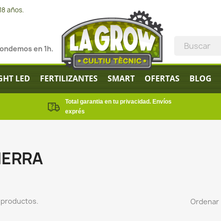
18 años.
pondemos en 1h.
GHT LED
FERTILIZANTES
SMART
OFERTAS
BLOG
Total garantia en tu privacidad. Envíos
exprés
IERRA
 productos.
Ordenar 