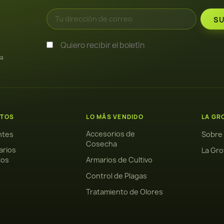
Quiero recibir el boletín
ra
TOS
LO MÁS VENDIDO
LA GR
Accesorios de
antes
Sobre
Cosecha
arios
La Gro
tos
Armarios de Cultivo
Control de Plagas
Tratamiento de Olores