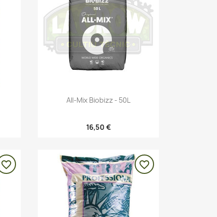
Vista rápida

All-Mix Biobizz - 50L
16,50 €
favorite_border
favorite_border