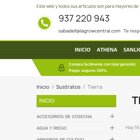
Esta web y todos sus artículos son para mayores de 
937 220 943
sabadell@lagrowcentral.com
Te res
INICIO
ATHENA
SANLI
Compra facilmente con total garantía!
Pagos seguros 100%.
Inicio
Sustratos
Tierra
T
INICIO

ACCESORIOS DE COSECHA

Hay 16
AGUA Y RIEGO

ARMARIOS DE CULTIVO