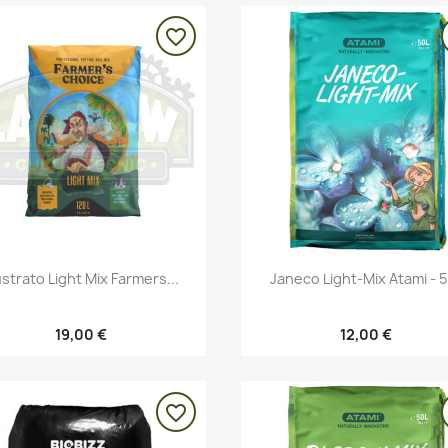
favorite_border
Vista rápida
Vista rápida


strato Light Mix Farmers...
Janeco Light-Mix Atami - 
19,00 €
12,00 €
favorite_border