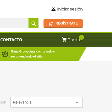

Iniciar sesión
search
REGÍSTRATE
0
shopping_cart
CONTACTO
Carrito
Gana Growpoints comprando o
recomendando el sitio

por:
Relevancia