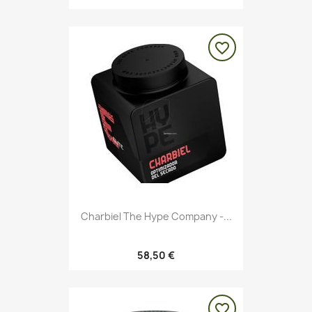
favorite_border
Charbiel The Hype Company -...
58,50 €
favorite_border