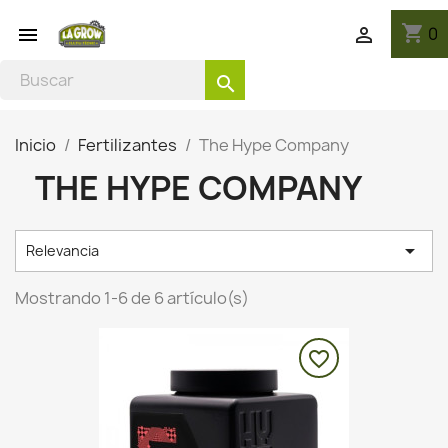
shopping_cart
0


search
Inicio
Fertilizantes
The Hype Company
THE HYPE COMPANY

Relevancia
Mostrando 1-6 de 6 artículo(s)
favorite_border