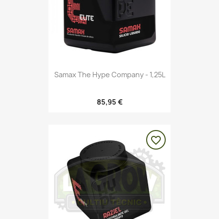
Samax The Hype Company - 1,25L
85,95 €
favorite_border