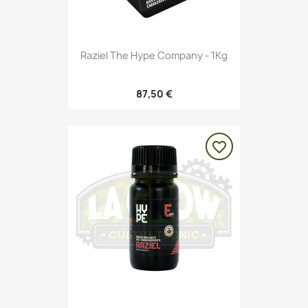
Raziel The Hype Company - 1Kg
87,50 €
favorite_border