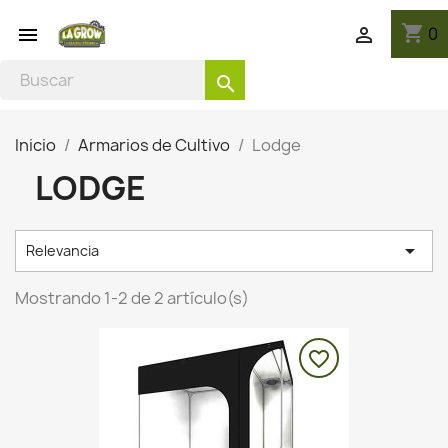
shopping_cart
0


search
Inicio
Armarios de Cultivo
Lodge
LODGE

Relevancia
Mostrando 1-2 de 2 artículo(s)
favorite_border