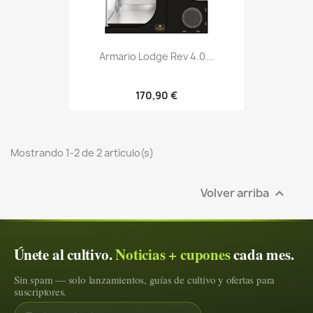
Armario Lodge Rev 4.0...
170,90 €
Mostrando 1-2 de 2 artículo(s)
Volver arriba

Únete al cultivo.
Noticias + cupones
cada mes.
Sin spam — solo lanzamientos, guías de cultivo y ofertas para
suscriptores.