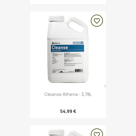
favorite_border
Cleanse Athena - 3,78L
54,99 €
favorite_border