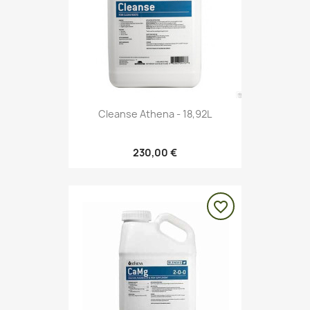
Cleanse Athena - 18,92L
230,00 €
favorite_border