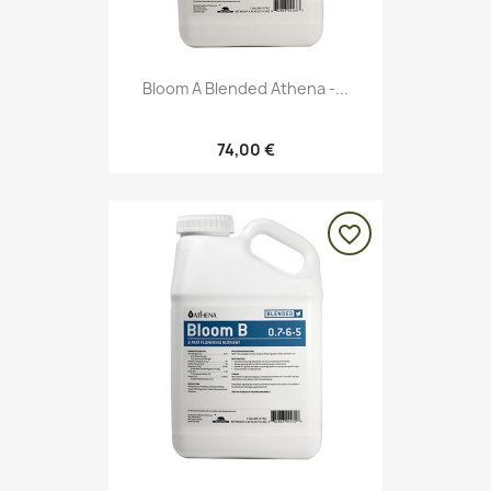
Bloom A Blended Athena -...
74,00 €
favorite_border