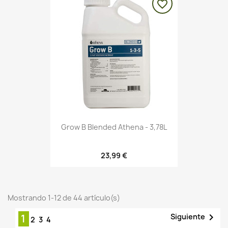
favorite_border
Grow B Blended Athena - 3,78L
23,99 €
Mostrando 1-12 de 44 artículo(s)

Siguiente
1
2
3
4