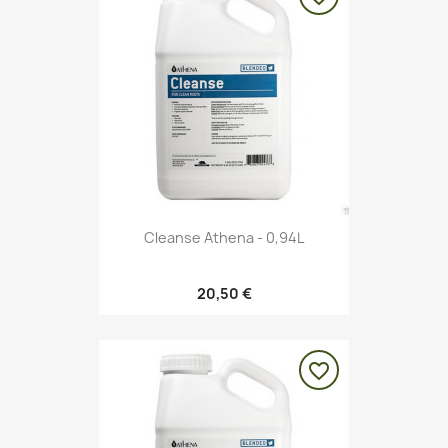
Cleanse Athena - 0,94L
20,50 €
favorite_border