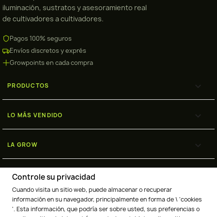
iluminación, sustratos y asesoramiento real
de cultivadores a cultivadores.
Pagos 100% seguros
Envíos discretos y exprés
Growpoints en cada compra

PRODUCTOS

LO MÁS VENDIDO

LA GROW

ENVÍOS
Controle su privacidad
Cuando visita un sitio web, puede almacenar o recuperar
información en su navegador, principalmente en forma de \ 'cookies
'. Esta información, que podría ser sobre usted, sus preferencias o