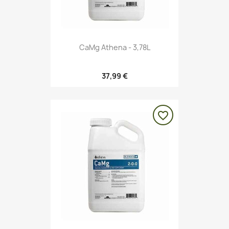
CaMg Athena - 3,78L
37,99 €
favorite_border