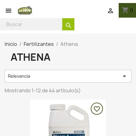
shopping_cart
0


search
Inicio
Fertilizantes
Athena
ATHENA

Relevancia
Mostrando 1-12 de 44 artículo(s)
favorite_border