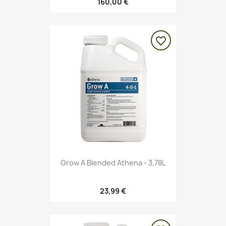
160,00 €
favorite_border
Grow A Blended Athena - 3,78L
23,99 €