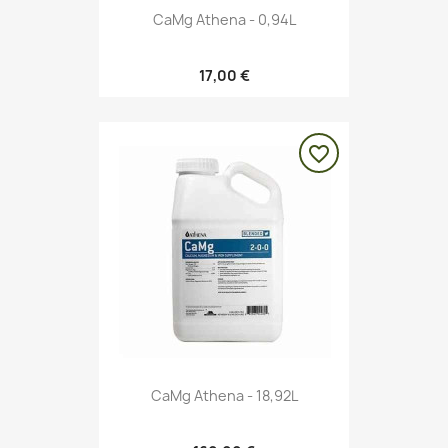
CaMg Athena - 0,94L
17,00 €
favorite_border
CaMg Athena - 18,92L