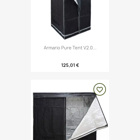
Armario Pure Tent V2.0...
125,01 €
favorite_border