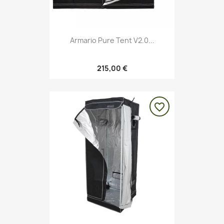
Armario Pure Tent V2.0...
215,00 €
favorite_border