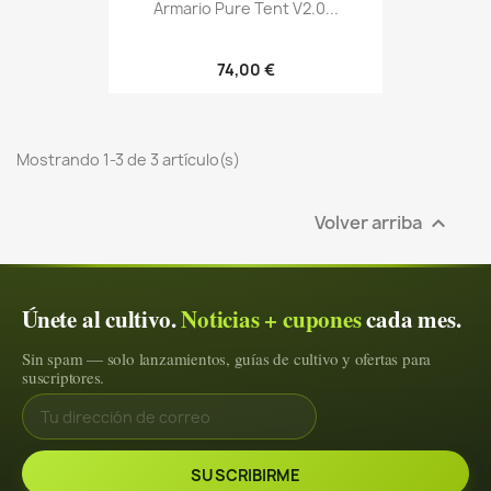
Armario Pure Tent V2.0...
74,00 €
Mostrando 1-3 de 3 artículo(s)
Volver arriba

Únete al cultivo.
Noticias + cupones
cada mes.
Sin spam — solo lanzamientos, guías de cultivo y ofertas para
suscriptores.