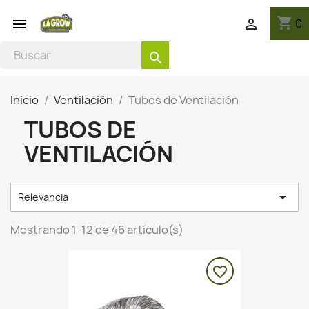
shopping_cart
0


search
Inicio
Ventilación
Tubos de Ventilación
TUBOS DE
VENTILACIÓN

Relevancia
Mostrando 1-12 de 46 artículo(s)
favorite_border