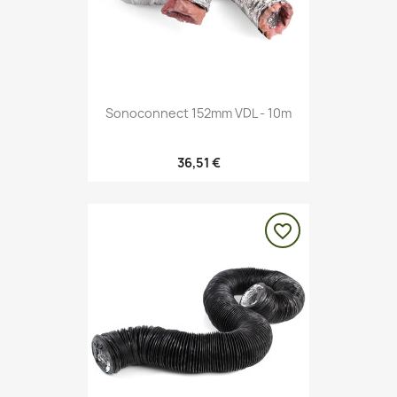
Sonoconnect 152mm VDL - 10m
36,51 €
favorite_border