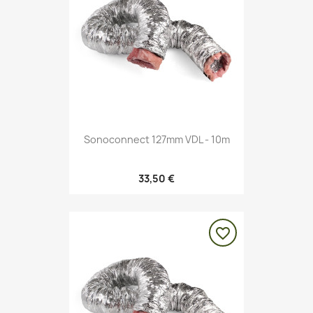
Sonoconnect 127mm VDL - 10m
33,50 €
favorite_border