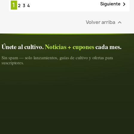

Siguiente
1
2
3
4
Volver arriba

Únete al cultivo.
Noticias + cupones
cada mes.
Sin spam — solo lanzamientos, guías de cultivo y ofertas para
suscriptores.