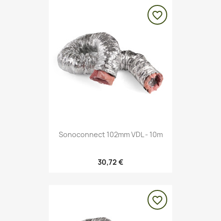
favorite_border
Sonoconnect 102mm VDL - 10m
30,72 €
favorite_border