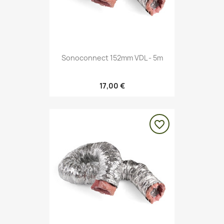
Sonoconnect 152mm VDL - 5m
17,00 €
favorite_border