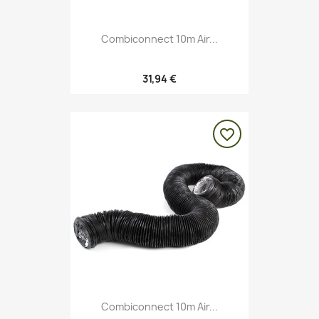
Combiconnect 10m Air...
31,94 €
favorite_border
Combiconnect 10m Air...