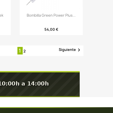
Vista rápida

ek
Bombilla Green Power Plus...
54,00 €

Siguiente
1
2