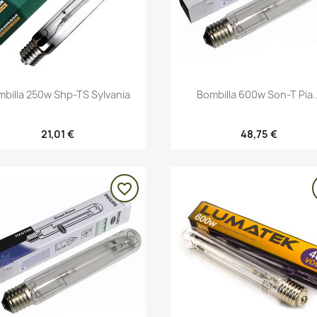
Vista rápida
Vista rápida


billa 250w Shp-TS Sylvania
Bombilla 600w Son-T Pia..
21,01 €
48,75 €
favorite_border