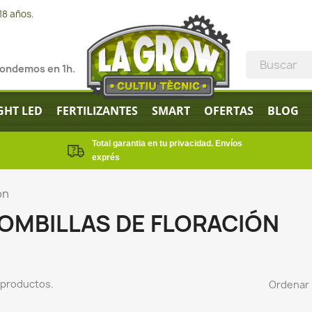
18 años.
pondemos en 1h.
GHT LED
FERTILIZANTES
SMART
OFERTAS
BLOG
Total garantia en tu privacidad. Envíos
exprés
ón
OMBILLAS DE FLORACIÓN
 productos.
Ordenar 