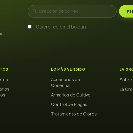
Quiero recibir el boletín
ra
TOS
LO MÁS VENDIDO
LA GR
Accesorios de
antes
Sobre
Cosecha
arios
La Gro
tos
Armarios de Cultivo
Control de Plagas
Tratamiento de Olores