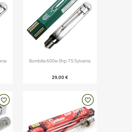
Vista rápida

ania
Bombilla 600w Shp-TS Sylvania
29,00 €
favorite_border
favorite_border