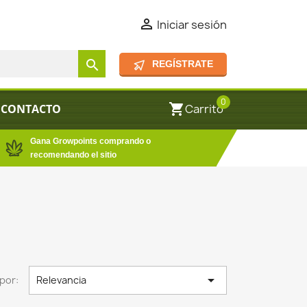

Iniciar sesión
search
REGÍSTRATE
0
shopping_cart
CONTACTO
Carrito
Gana Growpoints comprando o
recomendando el sitio

por:
Relevancia