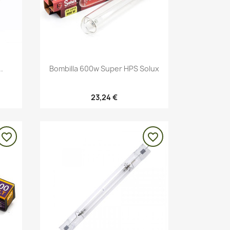
Vista rápida

.
Bombilla 600w Super HPS Solux
23,24 €
favorite_border
favorite_border