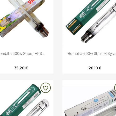
Vista rápida
Vista rápida


ombilla 600w Super HPS...
Bombilla 400w Shp-TS Sylv
35,20 €
20,19 €
favorite_border