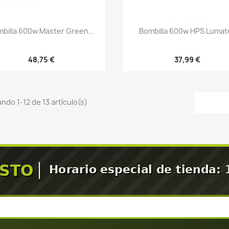
Vista rápida
Vista rápida


billa 600w Master Green...
Bombilla 600w HPS Lumat
48,75 €
37,99 €
ndo 1-12 de 13 artículo(s)