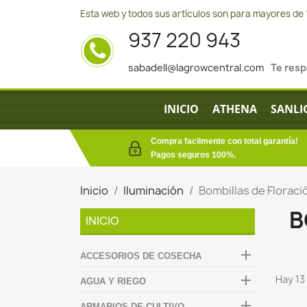
Esta web y todos sus artículos son para mayores de 
937 220 943
sabadell@lagrowcentral.com
Te res
INICIO
ATHENA
SANLI
Compra facilmente con total garantía!
Pagos seguros 100%.
Inicio
Iluminación
Bombillas de Floraci
B
INICIO

ACCESORIOS DE COSECHA

Hay 13
AGUA Y RIEGO

ARMARIOS DE CULTIVO