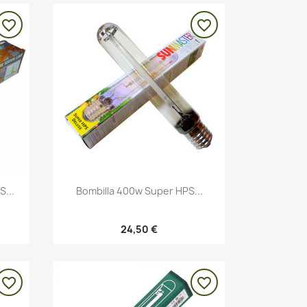
favorite_border
favorite_border
Vista rápida

S...
Bombilla 400w Super HPS...
24,50 €
favorite_border
favorite_border