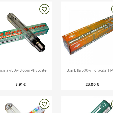
favorite_border
Vista rápida
Vista rápida


billa 400w Bloom Phytolite
Bombilla 600w Floración HP
8,91 €
23,00 €
favorite_border