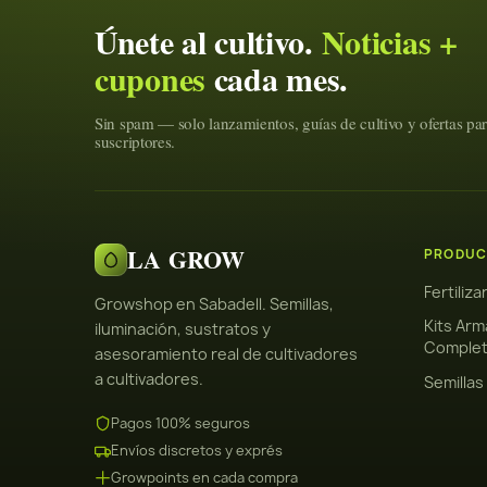
Únete al cultivo.
Noticias +
cupones
cada mes.
Sin spam — solo lanzamientos, guías de cultivo y ofertas pa
suscriptores.
LA GROW
PRODUC
Fertiliz
Growshop en Sabadell. Semillas,
Kits Arm
iluminación, sustratos y
Comple
asesoramiento real de cultivadores
a cultivadores.
Semillas
Pagos 100% seguros
Envíos discretos y exprés
Growpoints en cada compra