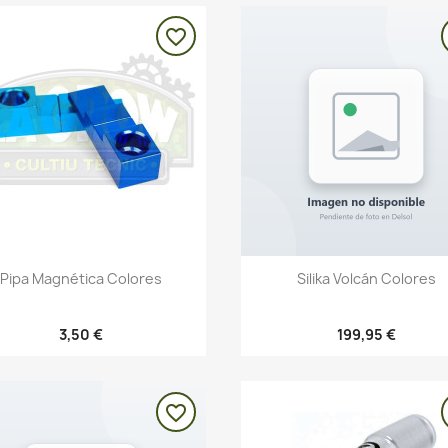
favorite_border
Vista rápida
Vista rápida


Pipa Magnética Colores
Silika Volcán Colores
3,50 €
199,95 €
favorite_border