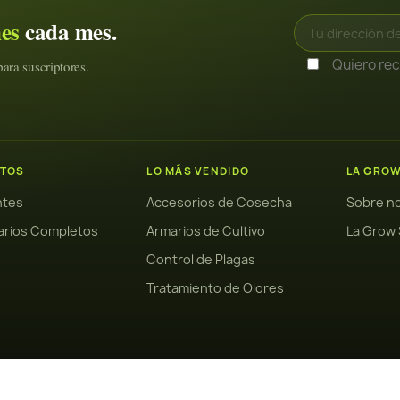
nes
cada mes.
Quiero reci
ara suscriptores.
TOS
LO MÁS VENDIDO
LA GRO
antes
Accesorios de Cosecha
Sobre n
arios Completos
Armarios de Cultivo
La Grow 
Control de Plagas
Tratamiento de Olores