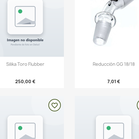
Vista rápida
Vista rápida


Silika Toro Flubber
Reducción GG 18/18
250,00 €
7,01 €
favorite_border