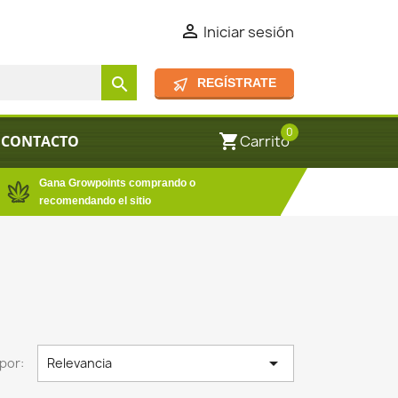

Iniciar sesión
search
REGÍSTRATE
0
shopping_cart
CONTACTO
Carrito
Gana Growpoints comprando o
recomendando el sitio

por:
Relevancia