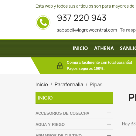
Esta web y todos sus artículos son para mayores de 
937 220 943
sabadell@lagrowcentral.com
Te res
INICIO
ATHENA
SANLI
Compra facilmente con total garantía!
Pagos seguros 100%.
Inicio
Parafernalia
Pipas
P
INICIO

ACCESORIOS DE COSECHA

Hay 33
AGUA Y RIEGO

ARMARIOS DE CULTIVO