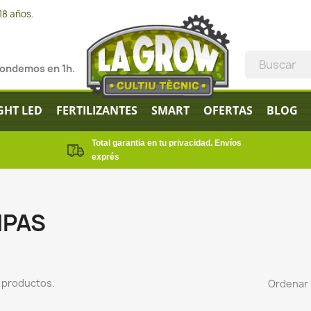
18 años.
pondemos en 1h.
GHT LED
FERTILIZANTES
SMART
OFERTAS
BLOG
Total garantia en tu privacidad. Envíos
exprés
IPAS
 productos.
Ordenar 