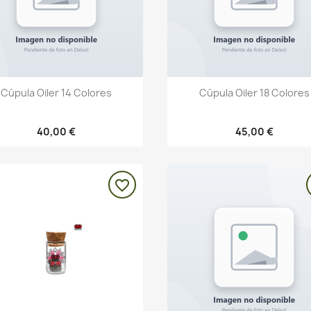
Vista rápida
Vista rápida


Cúpula Oiler 14 Colores
Cúpula Oiler 18 Colores
40,00 €
45,00 €
favorite_border