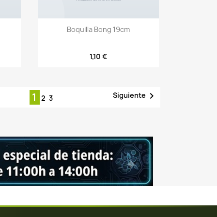
Vista rápida

Boquilla Bong 19cm
1,10 €

Siguiente
1
2
3