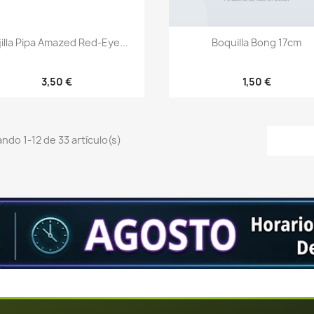
Vista rápida
Vista rápida


jilla Pipa Amazed Red-Eye...
Boquilla Bong 17cm
3,50 €
1,50 €
ndo 1-12 de 33 artículo(s)