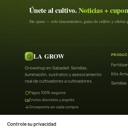
Únete al cultivo.
Noticias + cupo
Sin spam — solo lanzamientos, guías de cultivo y ofertas p
LA GROW
PRODUC
Fertiliz
Growshop en Sabadell. Semillas,
Kits Arm
iluminación, sustratos y asesoramiento
real de cultivadores a cultivadores.
Semillas
Pagos 100% seguros
Envíos discretos y exprés
Growpoints en cada compra
Controle su privacidad