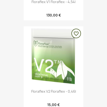
Floraflex V1 Floraflex - 4,54l
130,00 €
favorite_border
Floraflex V2 Floraflex - 0,46l
15,00 €