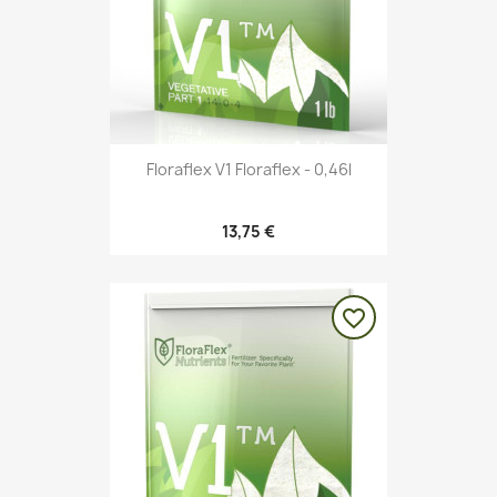
Floraflex V1 Floraflex - 0,46l
13,75 €
favorite_border