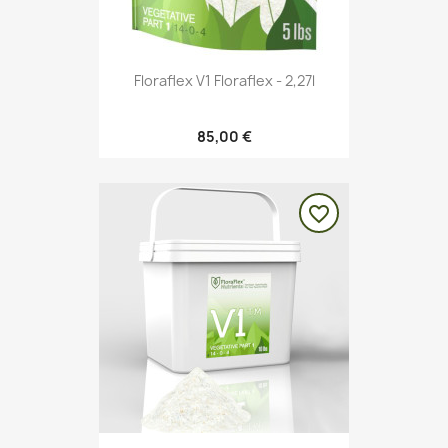
Floraflex V1 Floraflex - 2,27l
85,00 €
favorite_border