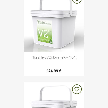
Floraflex V2 Floraflex - 4,54l
144,99 €
favorite_border