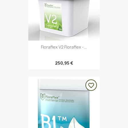
Floraflex V2 Floraflex -...
250,95 €
favorite_border