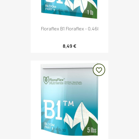
Floraflex B1 Floraflex - 0,46l
8,49 €
favorite_border