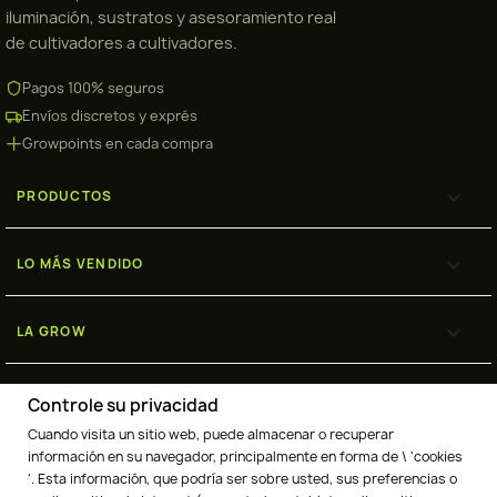
iluminación, sustratos y asesoramiento real
de cultivadores a cultivadores.
Pagos 100% seguros
Envíos discretos y exprés
Growpoints en cada compra

PRODUCTOS

LO MÁS VENDIDO

LA GROW

ENVÍOS
Controle su privacidad
Cuando visita un sitio web, puede almacenar o recuperar
información en su navegador, principalmente en forma de \ 'cookies
'. Esta información, que podría ser sobre usted, sus preferencias o