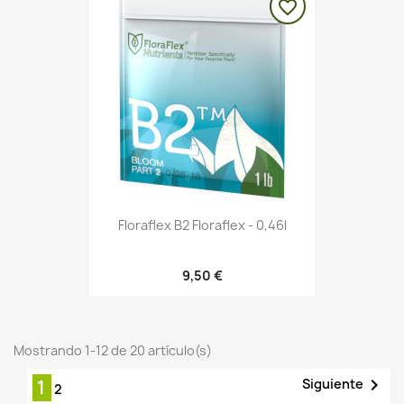
favorite_border
Floraflex B2 Floraflex - 0,46l
9,50 €
Mostrando 1-12 de 20 artículo(s)

Siguiente
1
2