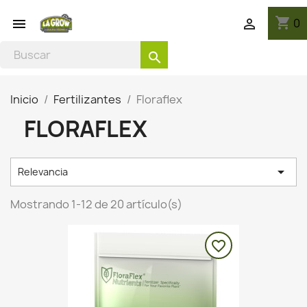
shopping_cart
0


search
Inicio
Fertilizantes
Floraflex
FLORAFLEX

Relevancia
Mostrando 1-12 de 20 artículo(s)
favorite_border