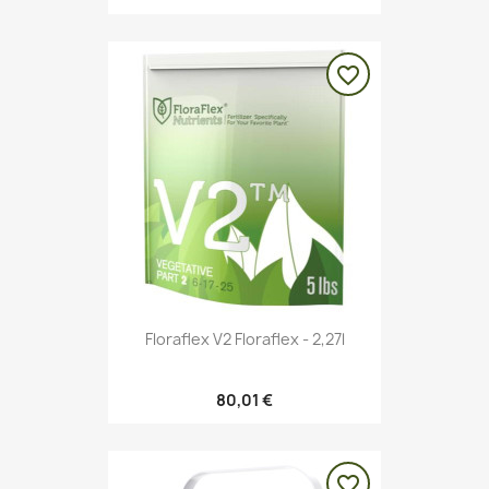
favorite_border
Floraflex V2 Floraflex - 2,27l
80,01 €
favorite_border