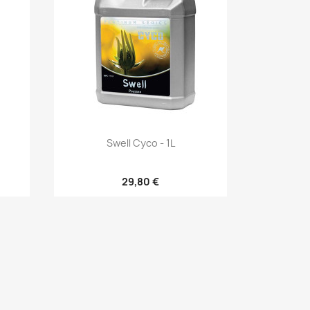
Vista rápida

Swell Cyco - 1L
29,80 €