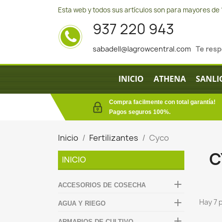
Esta web y todos sus artículos son para mayores de 
937 220 943
sabadell@lagrowcentral.com
Te res
INICIO
ATHENA
SANLI
Compra facilmente con total garantía!
Pagos seguros 100%.
Inicio
Fertilizantes
Cyco
C
INICIO

ACCESORIOS DE COSECHA

Hay 7 
AGUA Y RIEGO

ARMARIOS DE CULTIVO