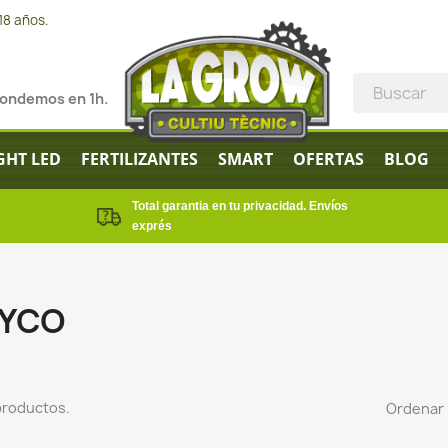
18 años.
pondemos en 1h.
GHT LED
FERTILIZANTES
SMART
OFERTAS
BLOG
Total garantia en tu privacidad. Envíos
exprés
YCO
productos.
Ordenar 