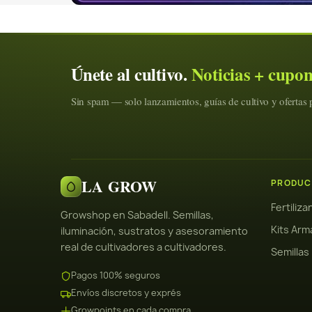
Únete al cultivo.
Noticias + cupo
Sin spam — solo lanzamientos, guías de cultivo y ofertas p
LA GROW
PRODUC
Fertiliz
Growshop en Sabadell. Semillas,
Kits Arm
iluminación, sustratos y asesoramiento
real de cultivadores a cultivadores.
Semillas
Pagos 100% seguros
Envíos discretos y exprés
Growpoints en cada compra