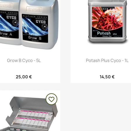
Vista rápida
Vista rápida


Grow B Cyco - 5L
Potash Plus Cyco - 1L
25,00 €
14,50 €
favorite_border