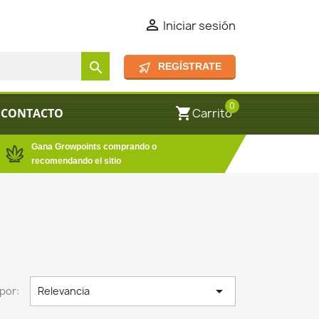

Iniciar sesión
search
REGÍSTRATE
0
shopping_cart
CONTACTO
Carrito
Gana Growpoints comprando o
recomendando el sitio

por:
Relevancia