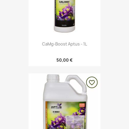
CaMg-Boost Aptus - 1L
50,00 €
favorite_border