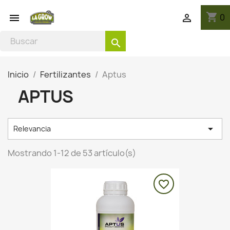
shopping_cart
0


search
Inicio
Fertilizantes
Aptus
APTUS

Relevancia
Mostrando 1-12 de 53 artículo(s)
favorite_border