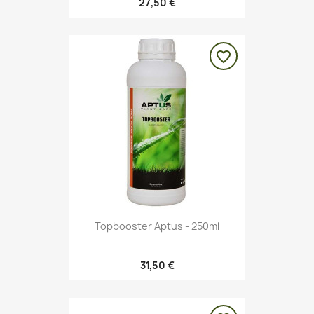
27,50 €
favorite_border
Topbooster Aptus - 250ml
31,50 €