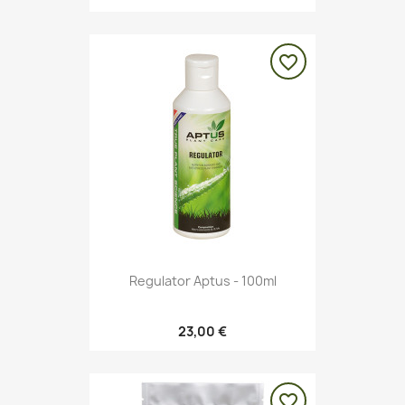
favorite_border
Regulator Aptus - 100ml
23,00 €
favorite_border