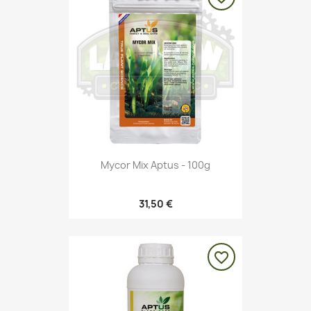
Mycor Mix Aptus - 100g
31,50 €
favorite_border