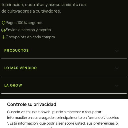
iluminación, sustratos y asesoramiento real
de cultivadores a cultivadores.
Pagos 100% seguros
Envíos discretos y exprés
Growpoints en cada compra

PRODUCTOS

LO MÁS VENDIDO

LA GROW

ENVÍOS
Controle su privacidad
Cuando visita un sitio web, puede almacenar o recuperar
información en su navegador, principalmente en forma de \ 'cookies
'. Esta información, que podría ser sobre usted, sus preferencias o