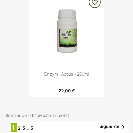
favorite_border
Enzym+ Aptus - 250ml
22,00 €
Mostrando 1-12 de 53 artículo(s)

Siguiente
1
2
3
…
5