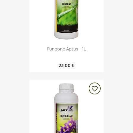
Fungone Aptus - 1L
23,00 €
favorite_border