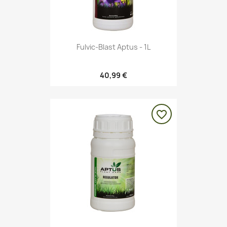
Fulvic-Blast Aptus - 1L
40,99 €
favorite_border