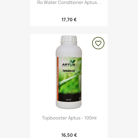
Ro Water Conditioner Aptus...
17,70 €
favorite_border
Topbooster Aptus - 100ml
16,50 €