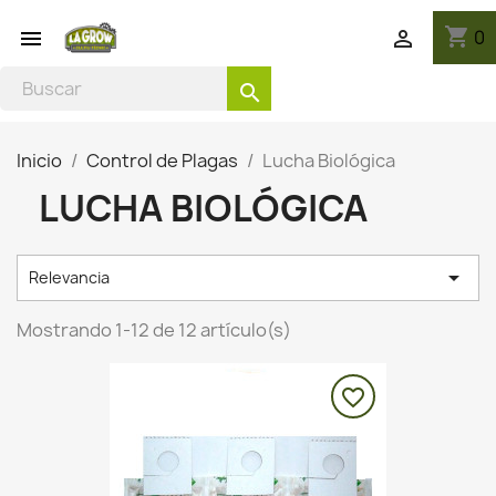
shopping_cart
0


search
Inicio
Control de Plagas
Lucha Biológica
LUCHA BIOLÓGICA

Relevancia
Mostrando 1-12 de 12 artículo(s)
favorite_border