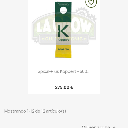
favorite_border
Spical-Plus Koppert - 500...
275,00 €
Mostrando 1-12 de 12 artículo(s)
Volver arriba
