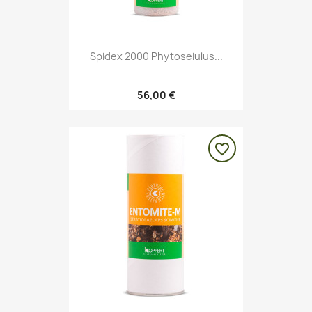
Spidex 2000 Phytoseiulus...
56,00 €
favorite_border