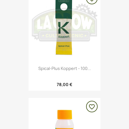
Spical-Plus Koppert - 100...
78,00 €
favorite_border