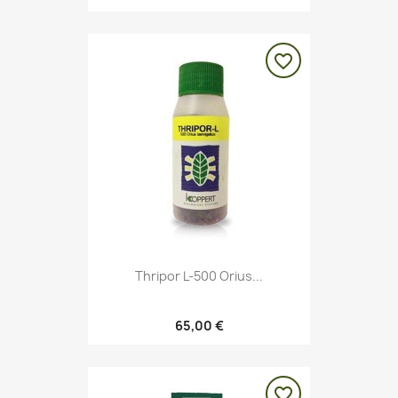
favorite_border
Thripor L-500 Orius...
65,00 €
favorite_border