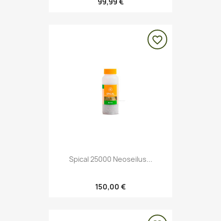
99,99 €
favorite_border
Spical 25000 Neoseilus...
150,00 €