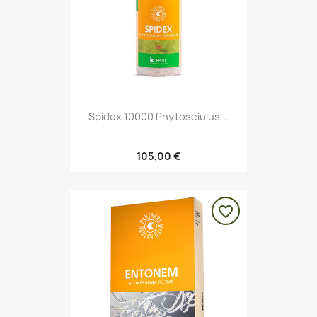
Spidex 10000 Phytoseiulus...
105,00 €
favorite_border