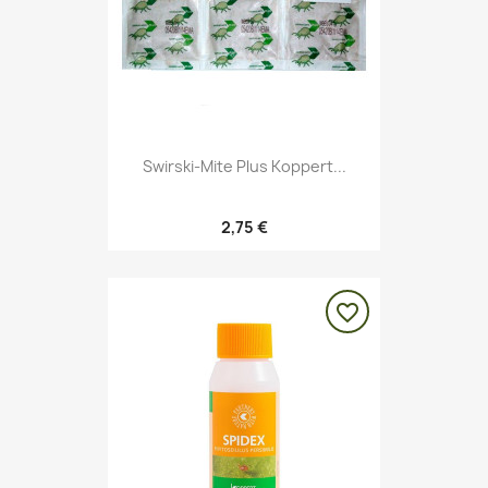
Swirski-Mite Plus Koppert...
2,75 €
favorite_border