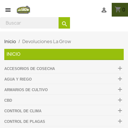
shopping_cart
0


search
Inicio
Devoluciones La Grow
INICIO

ACCESORIOS DE COSECHA

AGUA Y RIEGO

ARMARIOS DE CULTIVO

CBD

CONTROL DE CLIMA

CONTROL DE PLAGAS