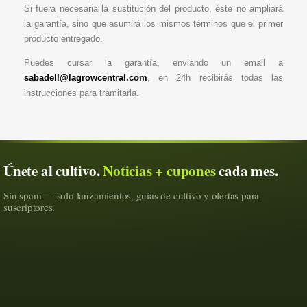
Si fuera necesaria la sustitución del producto, éste no ampliará
la garantía, sino que asumirá los mismos términos que el primer
producto entregado.
Puedes cursar la garantía, enviando un email a
sabadell@lagrowcentral.com
, en 24h recibirás todas las
instrucciones para tramitarla.
Únete al cultivo.
Noticias + cupones
cada mes.
Sin spam — solo lanzamientos, guías de cultivo y ofertas para
suscriptores.