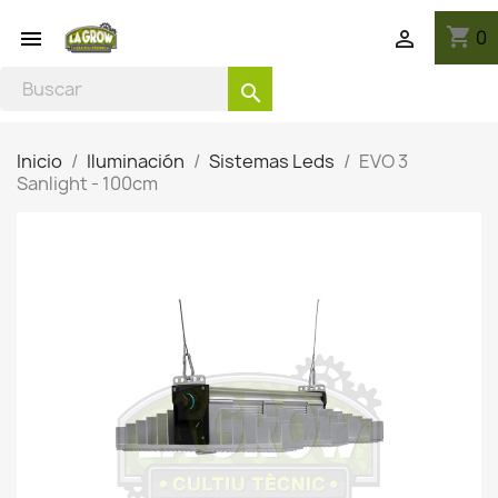
shopping_cart
0


search
Inicio
Iluminación
Sistemas Leds
EVO 3
Sanlight - 100cm