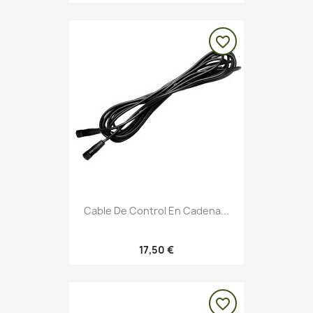
favorite_border
Cable De Control En Cadena...
17,50 €
favorite_border