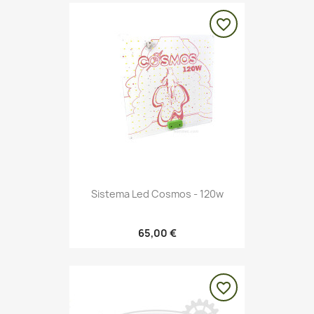
favorite_border
Sistema Led Cosmos - 120w
65,00 €
favorite_border