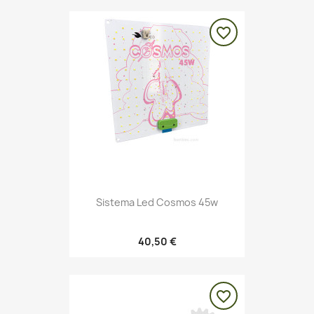
favorite_border
Sistema Led Cosmos 45w
40,50 €
favorite_border