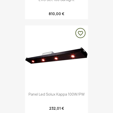
810,00 €
favorite_border
Panel Led Solux Kappa 100W/PW
232,01 €