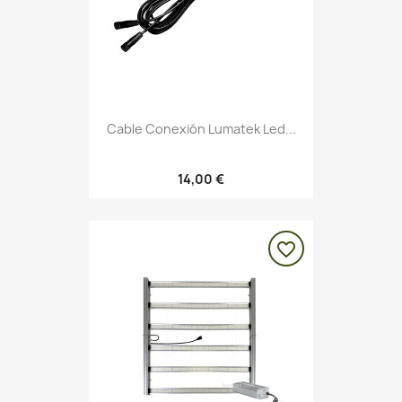
Cable Conexión Lumatek Led...
14,00 €
favorite_border