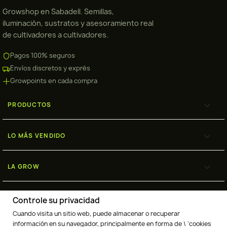
Growshop en Sabadell. Semillas,
iluminación, sustratos y asesoramiento real
de cultivadores a cultivadores.
Pagos 100% seguros
Envíos discretos y exprés
Growpoints en cada compra

PRODUCTOS

LO MÁS VENDIDO

LA GROW

ENVÍOS
Controle su privacidad
Cuando visita un sitio web, puede almacenar o recuperar
información en su navegador, principalmente en forma de \ 'cookies