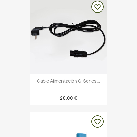
favorite_border
Cable Alimentación Q-Series...
20,00 €
favorite_border