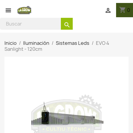
shopping_cart
0


search
Inicio
Iluminación
Sistemas Leds
EVO 4
Sanlight - 120cm