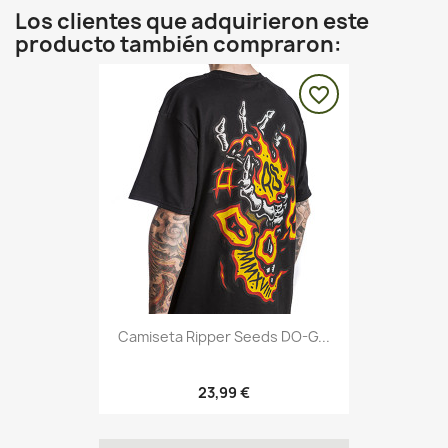
Los clientes que adquirieron este
producto también compraron:
favorite_border
Camiseta Ripper Seeds DO-G...
23,99 €