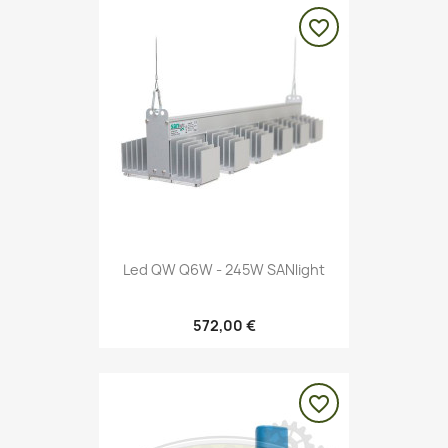
favorite_border
Led QW Q6W - 245W SANlight
572,00 €
favorite_border