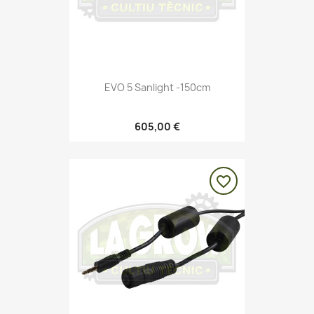
EVO 5 Sanlight -150cm
605,00 €
favorite_border