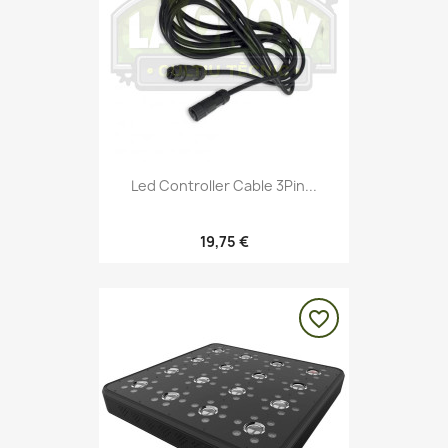
Led Controller Cable 3Pin...
19,75 €
favorite_border