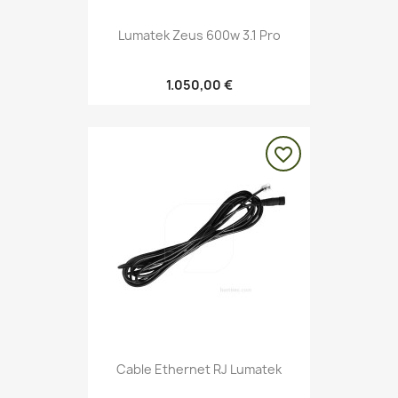
Lumatek Zeus 600w 3.1 Pro
1.050,00 €
favorite_border
Cable Ethernet RJ Lumatek