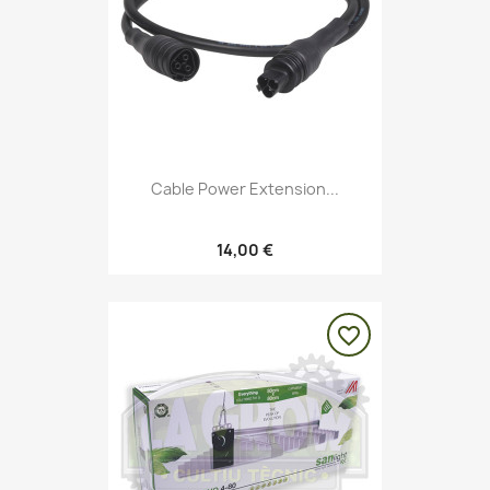
Cable Power Extension...
14,00 €
favorite_border