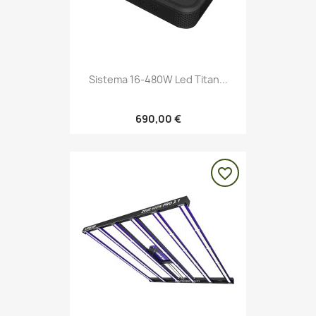
Sistema 16-480W Led Titan...
690,00 €
favorite_border