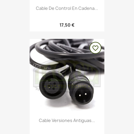
Cable De Control En Cadena...
17,50 €
favorite_border
Cable Versiones Antiguas...