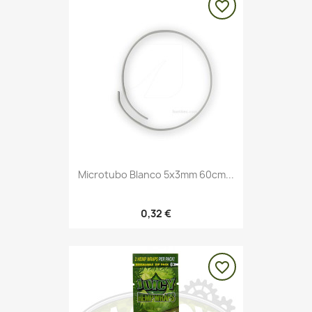
favorite_border
Microtubo Blanco 5x3mm 60cm...
0,32 €
favorite_border