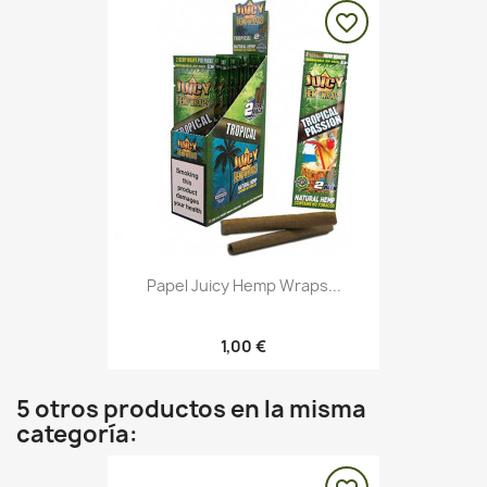
favorite_border
Papel Juicy Hemp Wraps...
1,00 €
5 otros productos en la misma
categoría: