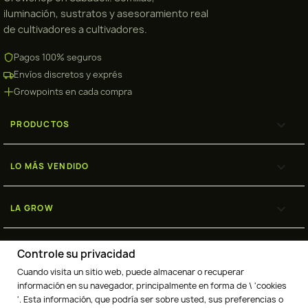
iluminación, sustratos y asesoramiento real
de cultivadores a cultivadores.
Pagos 100% seguros
Envíos discretos y exprés
Growpoints en cada compra

PRODUCTOS

LO MÁS VENDIDO

LA GROW

ENVÍOS
Controle su privacidad
Cuando visita un sitio web, puede almacenar o recuperar
información en su navegador, principalmente en forma de \ 'cookies
'. Esta información, que podría ser sobre usted, sus preferencias o