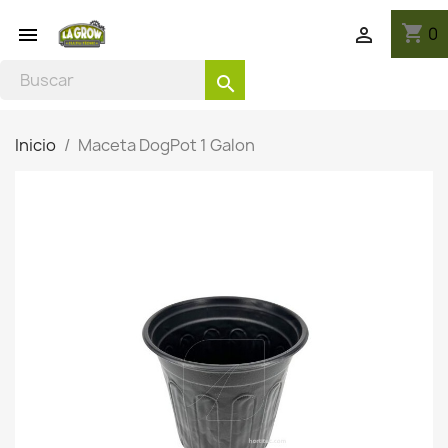
shopping_cart
0


search
Inicio
Maceta DogPot 1 Galon