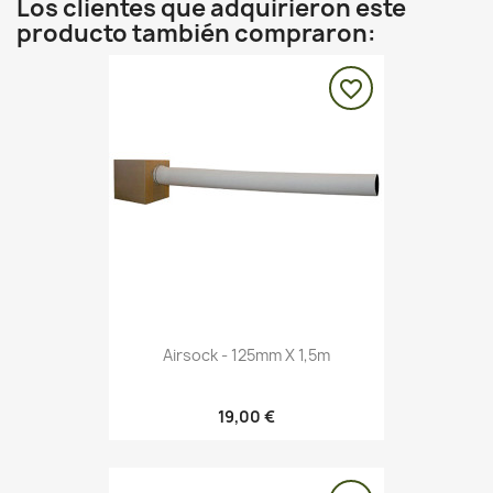
Los clientes que adquirieron este
producto también compraron:
favorite_border
Airsock - 125mm X 1,5m
19,00 €