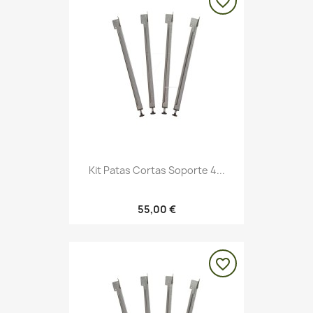
favorite_border
Kit Patas Cortas Soporte 4...
55,00 €
favorite_border