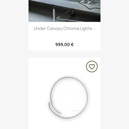
Under Canopy Chroma Lights...
999,00 €
favorite_border